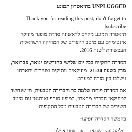
UNPLUGGED בתיאטרון
תמונע
Thank you for reading this post, don't forget to
subscribe!
תיאטרון תמונע מקיים לראשונה סדרת מופעי מוזיקה
אינטימיים עם מיטב היוצרים של המוזיקה הישראלית
העכשווית לשנת 2016.
הסדרה תתקיים
בכל יום שלישי בחודשים ינואר, פברואר,
מרץ בשעה 21:30
מוזיקאים וותיקים וצעירים יתארחו
וישלבו בין מזרח למערב.
את הסדרה פותח
שלמה בר והברירה הטבעית
, מי שנחשב
למוזיקאי חברתי-מחאתי, במופע סוחף ואותנטי עם מיטב
השירים של הברירה הטבעית מכל התקופות.
בהמשך הסדרה יופיעו:
עלמה זוהר שתארח את אסף איילון,