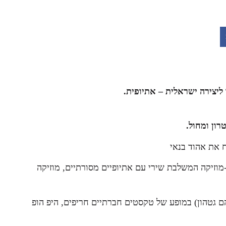
 ליצירה ישראלית – אתיופית.
רון ומחול.
 את אהוד בנאי
וזיקה המשלבת שירי עם אתיופיים מסורתיים, מוזיקה
 סיטי- ואמן הראפ וההיפ-הופ AG (אברהם גטהון) במופע של טקסטים חברתיים חריפים, היפ הופ