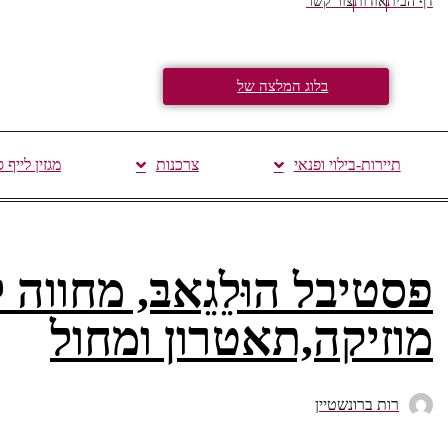
דף הבית
אודות
צור קשר
בלוג המלצה של
תיירות-בילוי ופנאי
צרכנות
מגזין לייף 
פסטיבל הוּלֵגֵאבּ, מחוו
מוזיקה,תאטרון ומחול
רות ברונשטיין