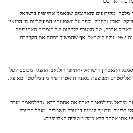
הקלידים זמנה מלסה מהידועים והאהובים שבאמני אתיופיה בישראל
ש בארץ ובחו"ל, וספר על השפעותיו המוזיקליות מן הרגאיי
ובכלל. מלסה החל את הקריירה המוסיקלית שלו בעודו נער בן 14 באדיס אבבה, שם הצטרף ללהקות של הזמרים האתיופיים
. בשנת 1992 עלה לישראל. אף שהמשיך לפתח את הקריירה
מבל התאטרון הישראלי-אתיופי הולגאב. ההצגה מבוססת על
אליסטיים ומבוצעת בסגנון תיאטרון פיזי מינימליסטי ומאופק.
ר מיכאל גריילסאמר יארח את אסתר רדא. גריילסאמר מוכר
ו בכינור, הדומה לנגינה בגיטרה חשמלית. מנהל קריירה
צע אתו אסתר רדא כמה משיריה האתיופיים
.