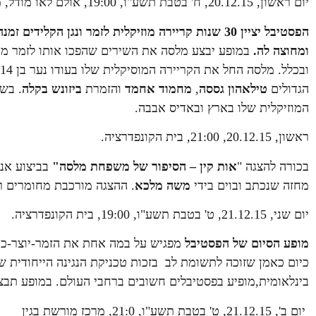
יום ראשון, 20.12.15, ח' בטבת תשע"ו, 19:00, אולם לאו מודל, מרכז ז'ראר בכר
הפסטיבל יציין 30 שנות קריירה מוזיקלית לזמר ונגן 
ומחוצה לה.
במופע יבצע מלסה את השירים שהפכו אותו לזמר מבוק
הגדולים
טילאהון גססה
,
מחמוד אחמד
והזמרת
ביזונש בקלה
המוזיקלית שלו בארץ ובאדיס אבבה.
ראשון, 20.12.15, 21:00, בית הקונפדרציה.
בכורה להצגה "
אות קין – הסיפור של משפחת מלסה"
בביצוע אנס
מחזה שנכתב ובוים בידי
משה מלכא
. ההצגה מורכבת מחומרים רי
יום שני, 21.12.15, ט' בטבת תשע"ו, 19:00, בית הקונפדרציה.
מופע הסיום של הפסטיבל
מפגיש על במה אחת את הזמר-יוצר-כנ
כיום כאמן שזוכה לתשומת לב בזכות טכניקת הנגינה הייחודית של
בינלאומית,מופיע בפסטיבלים חשובים ברחבי העולם. במופע תב
יום ב', 21.12.15, ט' בטבת תשע"ו, 21:0, מרכז מורשת בגין