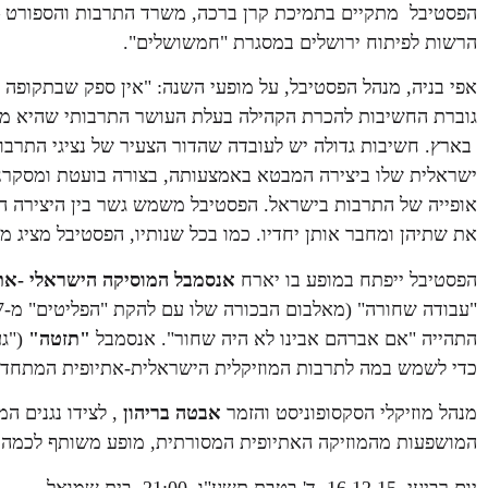
הפסטיבל מתקיים בתמיכת קרן ברכה, משרד התרבות והספורט – מ
הרשות לפיתוח ירושלים במסגרת "חמשושלים".
אפי בניה, מנהל הפסטיבל, על מופעי השנה: "אין ספק שבתקופה 
גוברת החשיבות להכרת הקהילה בעלת העושר התרבותי שהיא מי
בארץ. חשיבות גדולה יש לעובדה שהדור הצעיר של נציגי התרב
ישראלית שלו ביצירה המבטא באמצעותה, בצורה בועטת ומסקרנת
אופייה של התרבות בישראל. הפסטיבל משמש גשר בין היצירה הא
את שתיהן ומחבר אותן יחדיו. כמו בכל שנותיו, הפסטיבל מציג מ
הפסטיבל ייפתח במופע בו יארח
אנסמבל המוסיקה הישראלי -את
התהייה "אם אברהם אבינו לא היה שחור". אנסמבל
"תזטה"
("גע
כדי לשמש במה לתרבות המוזיקלית הישראלית-אתיופית המתחד
מנהל מוזיקלי הסקסופוניסט והזמר
אבטה בריהון
, לצידו נגנים המ
המושפעות מהמוזיקה האתיופית המסורתית, מופע משותף לכמה מש
יום רביעי, 16.12.15, ד' בטבת תשע"ו, 21:00, בית שמואל