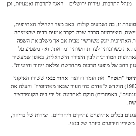
נהל התרבות, עירית ירושלים – האגף לתרבות ואמנויות, וכן
סוערת זו, בה נשמעים קולות כאב מצד הקהילה האתיופית,
יצגת, היצירתיות הרבה שבה בקרב אמנים רבים שהצמיחה
ות האתיופית יונק משורשיו מבית אב אך משלב את השפה
 את כשרונותיו לצד תחושותיו ומחאתו. ואף משפיע על
תיופית המודרנית לבין היצירה הישראלית, באופן שמעשיר
גוון רחב של מופעי תרבות מתחדשת ומלאת ייחוד וחיוניות".
יופי "תזטה"
את הזמר והיוצר
אהוד בנאי
ששירו האיקוני
"עבודה שחורה" (מאלבום הבכורה שלו עם להקת "הפליטים" מ-1987) הוקדש ל"אחים כהי העור שבאו מאתיופיה" והעלה את
גועים", באמהרית) הוקם לאחרונה על ידי בית הקונפדרציה
שת.
נגנים בכלים אתיופיים עתיקים וייחודיים. יצירות של בריהון,
יריו הידועים ביותר של בנאי.