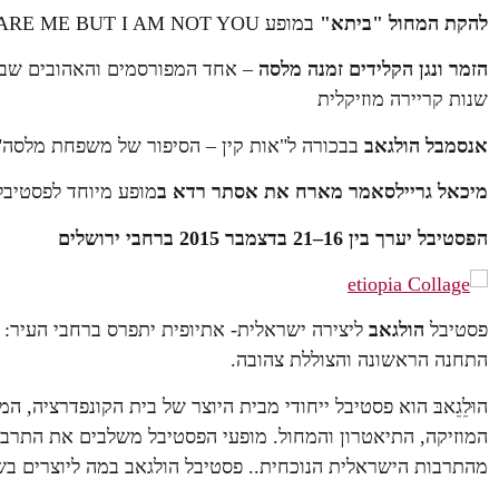
להקת המחול "ביתא"
במופע YOU ARE ME BUT I AM NOT YOU
הזמר ונגן הקלידים זמנה מלסה
– אחד המפורסמים והאהובים שבאמ
שנות קריירה מוזיקלית
אנסמבל הולגאב
בבכורה ל"אות קין – הסיפור של משפחת מלסה"
מיכאל גריילסאמר מארח את אסתר רדא ב
מופע מיוחד לפסטיבל
הפסטיבל יערך בין 16–21 בדצמבר 2015 ברחבי ירושלים
פסטיבל
הולגאב
ליצירה ישראלית- אתיופית יתפרס ברחבי העיר: ב
התחנה הראשונה והצוללת צהובה.
הוּלֵגֵאבּ הוא פסטיבל ייחודי מבית היוצר של בית הקונפדרציה,
המוזיקה, התיאטרון והמחול. מופעי הפסטיבל משלבים את התרב
מהתרבות הישראלית הנוכחית.. פסטיבל הולגאב במה ליוצרים ב