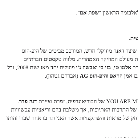
אלבומה הראשון "
שפת אם
".
ית
.
 KGC- קריית גת סיטי שיצר ז'אנר מוזיקלי חדש, המורכב מביטים של היפ-הופ
ת מעולם המוזיקה האמהרית. מלווה טקסטים חברתיים
כב
אלמו טי
,
בזי בי
ו
אבשה ג'י
פועלים יחד מאז שנת 2008, וכל
ם א
מן הראפ והיפ-הופ AG
(אברהם גטהון),
דגה פדר
.
 של התרבות האתיופית, אך משלבת בהם וריאציות עכשוויות
שחק של מראות והשתקפויות אשר האני תר בו אחר שברי זהותו