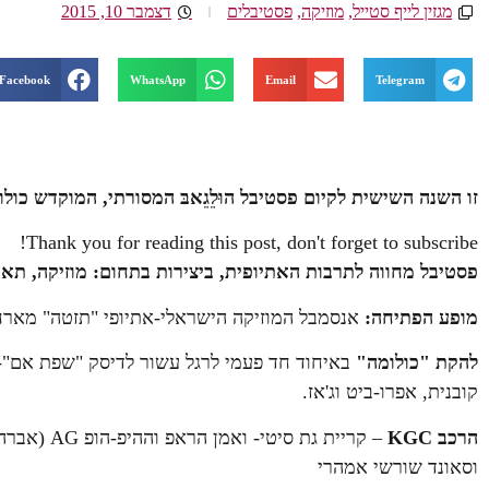
מגזין לייף סטייל
,
מוזיקה
,
פסטיבלים
דצמבר 10, 2015
Facebook
WhatsApp
Email
Telegram
זו השנה השישית לקיום פסטיבל הוּלֵגֵאבּ המסורתי, המוקדש כולו
Thank you for reading this post, don't forget to subscribe!
פסטיבל מחווה לתרבות האתיופית, ביצירות בתחום: מוזיקה, תאט
מופע הפתיחה:
אנסמבל המוזיקה הישראלי-אתיופי "תזטה" מארח
להקת "כולומה"
באיחוד חד פעמי לרגל עשור לדיסק "שפת אם"-מ
קובנית, אפרו-ביט וג'אז.
הרכב KGC
– קריית גת
וסאונד שורשי אמהרי