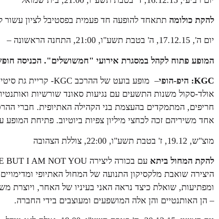
להקת כולומה
תתאחד להופעה חד פעמית בפסטיבל לציון עשור ל
יום ה', 17.12.15, ה' בטבת תשע"ו, 21:00, התחנה הראשונה –
המופע פתוח לקהל במסגרת אירועי "חמשושלים". הכניסה חופש
KGC
: היפ-הופי
– מופע בועט של ההרכב
אולד-סקול משנות התשעים עם נגיעות סאונד שורשיות ואותנטיו
חריפים, המתמקדים בהעצמת בני הקהילה האתיופית. חברי ההר
אחד משיריהם זכה לכחצי מיליון צפיות ביוטיוב. פתיחת המופע ע
מוצ"ש, 19.12, ז' בטבת תשע"ו, 22:00, צוללת הצהובה
להקת המחול ביתא
עם בכורה ליצירה YOU ARE ME BUT I AM NOT YOU של הכוריאוגרפית, זמרת וציירת
היצירה שואבת מלקסיקון התנועה של המחול האתיופי ומדימויים
ומפתיעות, שואלת כיצד נראה האני בעיניו של האחר, ויוצרת מ
– הן האותנטיים והן אלה המושפעים ומעוצבים בידי החברה.