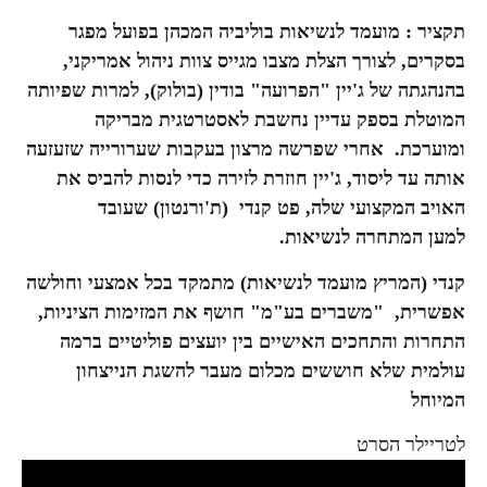
תקציר : מועמד לנשיאות בוליביה המכהן בפועל מפגר
בסקרים, לצורך הצלת מצבו מגייס צוות ניהול אמריקני,
בהנהגתה של ג'יין "הפרועה" בודין (בולוק), למרות שפיותה
המוטלת בספק עדיין נחשבת לאסטרטגית מבריקה
ומוערכת. אחרי שפרשה מרצון בעקבות שערורייה שזעזעה
אותה עד ליסוד, ג'יין חוזרת לזירה כדי לנסות להביס את
האויב המקצועי שלה, פט קנדי (ת'ורנטון) שעובד
למען המתחרה לנשיאות.
קנדי (המריץ מועמד לנשיאות) מתמקד בכל אמצעי וחולשה
אפשרית, "משברים בע"מ" חושף את המזימות הציניות,
התחרות והתחכים האישיים בין יועצים פוליטיים ברמה
עולמית שלא חוששים מכלום מעבר להשגת הנייצחון
המיוחל
לטריילר הסרט