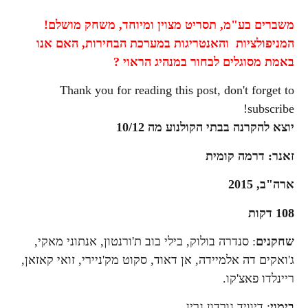
משברים בע"מ, תסריט מצוין ומיוחד, משחק מושלם!
המניפולציות והאנטריגות במערכת הבחירות, האם אנו
באמת מסוגלים לבחור במנהיג הראוי ?
Thank you for reading this post, don't forget to
subscribe!
יוצא להקרנה בבתי הקולנוע מה 10/12
זאנר: דרמה קומית
ארה"ב, 2015
108 דקות
שחקנים
: סנדרה בולוק, בילי בוב ת'ורנטון, אנתוני מאקי,
ג'ואקים דה אלמיידה, אן דאוד, סקוט מק'ניירי, זואי קאזאן,
ריינלדו פאצ'קו.
בימוי
: דיוויד גורדון גרין