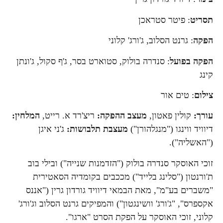
תסריט
: פיטר סטראכן
הפקה
: גרנט הסלוב, ג'ורג' קלוני
הפקה בפועל
: סנדרה בולוק, סטוארט בסר, ג'ף סקול, ג'ונתן
קינג
צילום
: טים אור
עורך:
קולין פאטון,
מעצב ההפקה:
ריצ'רד א. רייט,
המלחין:
דיוויד ווינגו ("מנגלהורן")
מעצבת תלבושות:
ג'ני איגן
("האשליה").
זוכי האוסקר סנדרה בולוק ("הזדמנות שנייה") ובילי בוב
ת'ורנטון ("סלינג בלייד") מככבים בקומדיה הסאטירית
"משברים בע"מ", מאת הבמאי דיוויד גורדון גרין ("אננס
אקספרס", "ג'ורג' וושינגטון") והמפיקים גרנט הסלוב וג'ורג'
קלוני, זוכי האוסקר על הפקת הסרט "ארגו".