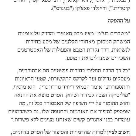
קיטרידג'") וריינלדו פאצ'קו ("בגינרס").
על ההפקה
"משברים בע"מ" מציג מבט סאטירי ומדויק על אומנות
המשחק המסוכן מאחורי הקלעים של מסע בחירות
לנשיאות, דרך נקודת המבט והפעולות של האסטרטגים
השכירים שמנהלים את המופע.
"כל כך הרבה תהליכי בחירות פוליטיים הם אבסורדיים,
מעסקים גדולים ועד לקרקס התקשורתי, קטעי הראיונות
והתספורות," אומר הבמאי דיוויד גורדון גרין. הוא מוסיף,
"פוליטיקה הפכה לבידור ושיווק. הסרט מוצא את ההנאה
וחוש ההומור על ידי חשיפה של האבסורד בכל זה, מה
שמספק לסיפור את האנרגיות והתנופה שלו, גם כשהדמויות
עומדות בפני אתגרים קשים שאנחנו מציגים ללא פשרות."
חשוב לציין
למרות שהדמויות והסיפור של הסרט בדיוניים,