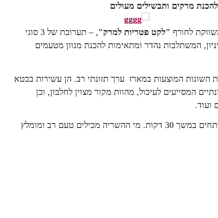
הכנת מרקים ותבשילים מעולים
משווקת לחורף
"לקט פטריות למרק"
, – תערובת של 3 סוגי
ניון, המשתלבות נהדר ומתאימות להכנת מגוון מטעמים
ות השונות המוצעות במארז ערך תזונתי רב. הן עשירות בבטא
ים המסייעים לעיכול, מהוות מקור מצוין לחלבון, וכן
 ועוד.
הוראות שימוש: לפני השימוש יש להשרות את הפטריות במים רותחים במשך 30 דקות. מי ההשריה מכילים טעם רב ומומלץ