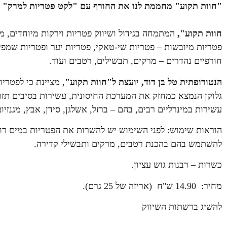
"חוות תקוע" מחממת לנו את החורף עם "לקט פטריות למרק" ל
חוות תקוע",
המתמחה בגידול ושיווק פטריות וירקות מיוחדים, 
פטריות מיובשות – פטריות שי-טאקי, פטריות יער ופטריות שמפי
חורפיים נהדרים – מרקים, תבשילים, רטבים ועוד.
הנטורופתית טל בן דוד, יועצת ל"חוות תקוע"
, מציינת כי לפטרי
גלוקן הנמצא כמחזק את המערכת החיסונית, עשירות בסיבים תזונתי
עשירות במינרליים רבים, בהם – ברזל, אשלגן, סידן, אבץ, מגנזיום
להשתמש בהם בהכנת רטבים, מרקים ותבשילי קדירה.
כשרות – רבנות גוש עציון.
מחיר: 14.90 ש"ח (אריזה של 25 גרם).
להשיג ברשתות השיווק