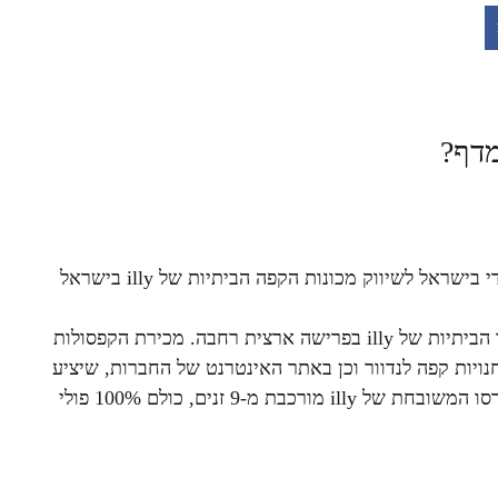
דף?
ניופאן, יבואנית מוצרי החשמל בישראל, קיבלה את הזיכיון הבלעדי בישראל לשיווק מכונות הקפה הביתיות של illy בישראל
במסגרת שיתוף הפעולה, ניופאן תחל בשיווק קו מכונות האספרסו הביתיות של illy בפרישה ארצית רחבה. מכירת הקפסולות
נויות קפה לנדוור וכן באתר האינטרנט של החברות, שיציע
אספקה ביתית על ידי מערך שליחים בכל הארץ. תערובות האספרסו המשובחת של illy מורכבת מ-9 זנים, כולם 100% פולי