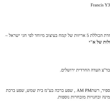
Francis Y3
המיוחדת הכוללת 5 אריזות של קמח בעיצוב מיוחד לפי חגי ישראל –
לות של א"י
ד"צ העדה החרדית ירושלים.
סניפי רשת בר‑כל, סופר ברקת, ביג-זול, ס. רחמים, סופר ספיר, רשתAM PM , שפע ברכה בע"מ בית שמש, שפע ברכת
ינה ובחנויות מובחרות נוספות.