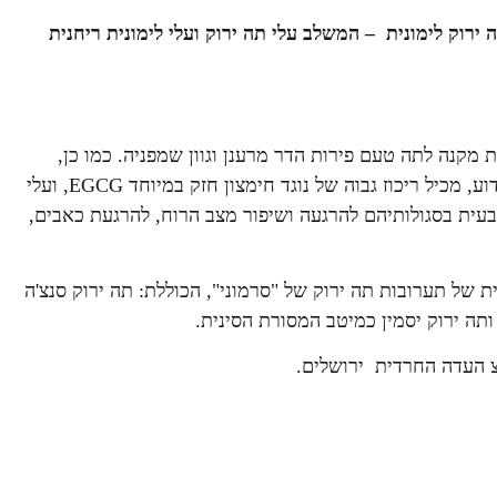
ירוק לימונית – המשלב עלי תה ירוק ועלי לימונית ריחנית
ת מקנה לתה טעם פירות הדר מרענן וגוון שמפניה. כמו כן,
לתה הירוק וללימונית סגולות בריאותיות חשובות. התה הירוק, כידוע, מכיל ריכוז גבוה של נוגד חימצון חזק במיוחד EGCG, ועלי
טבעית בסגולותיהם להרגעה ושיפור מצב הרוח, להרגעת כאבים,
של תערובות תה ירוק של "סרמוני", הכוללת: תה ירוק סנצ'ה
 ותה ירוק יסמין כמיטב המסורת הסינית.
 העדה החרדית ירושלים.