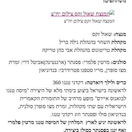
משתתפים:
המנצח שאול זקס צילום יח"צ
מנצח:
שאול זקס
מקהלת
השחר בהנהלת גילה בריל
מקהלת
טריטונוס בהנהלת אבי כהן טריקה
סולנים:
מרטין פלמרי: פסנתר (ארגנטינה)אביטל דרי: זמרת
מצו סופרן, מריו סטפנו פטרודרכי:
בנדוניאון
כריס ולילך דוארטה:
רקדני טנגו 360
לראשונה בישראל ביצוע בימתי מלא של היצירה "מיסה טנגו
לבואנוס איירס" מופע מרהיב של התזמורת הקאמרית
הישראלית עם שתי מקהלות, זמרת מצו סופרן סולנית,
בנדוניאון סולו ופסנתר וזוג רקדני טנגו.
לראשונה יגיע לארץ המלחין של המיסה טנגו מרטין פלמרי
ואף ינגן בפסנתר כסולן ביצירה.