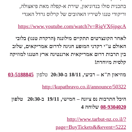
בתכנית סולו בנדוניאון, שירת א-קפלה מאת פיאצולה,
וריקודי טנגו לשיריו האהובים של קרלוס גרדל האגדי
https://www.youtube.com/watch?v=RjgVX6jpgcA
לאחר הקונצרטים תתקיים מילונגה (הרקדת טנגו) בלובי
האולם ע"י רקדני המופע חגיגה לדרום אמריקאים, שלוב
בין תרבות דרום אמריקאית ארגנטינה ארץ הטנגו למוזיקה
קלסית מיוחדת!
מוזיאון ת"א – רביעי, 18/11 ב-20:30
טלפון
03-5188845
http://kupatbravo.co.il/announce/50322
היכל התרבות נס ציונה – חמישי, 19/11 ב-20:30 טלפון
08-9304020
שלוחה 4
http://www.tarbut-nz.co.il/?
page=BuyTickets&&event=5222