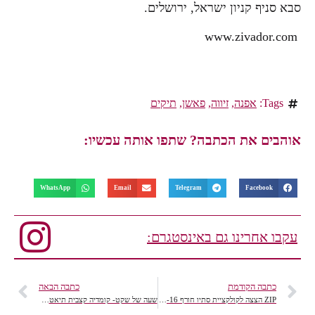
סבא סניף קניון ישראל, ירושלים.
www.zivador.com
Tags:
אפנה
,
זיווה
,
פאשן
,
תיקים
אוהבים את הכתבה? שתפו אותה עכשיו:
WhatsApp
Email
Telegram
Facebook
עקבו אחרינו גם באינסטגרם:
כתבה הקודמת
כתבה הבאה
ZIP הצצה לקולקציית סתיו חורף 2015-16
שעה של שקט- קומדיה קצבית תיאטראלית ומשעשעת