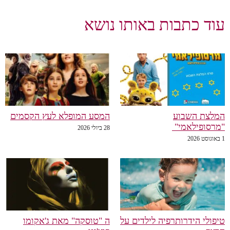
וד כתבות באותו נושא
מלצת השבוע
המסע המופלא לעץ הקסמים
מרסופילאמי"
28 ביולי 2026
גוסט 2026
יפולי הידרותרפיה לילדים על
ה "טוסקה" מאת ג'אקומו