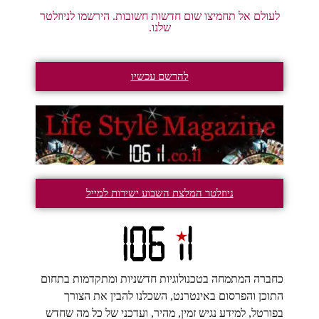
לעולם אל תחמיצו שום חדשות חשובות. הירשמו לניוזלטר
שלנו.
להרשם עכשיו
ניוזלטר המלצת השבוע ישירות למייל
כחברה המתמחה בטכנולוגיות חדשניות ומתקדמות בתחום
התוכן והפרסום באינטרנט, השכלנו להבין את הצורך
בפורטל, למידע נגיש זמין, מהיר, ועדכני של כל מה שחדש