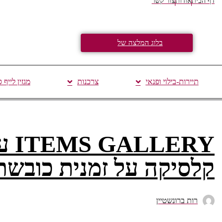
דף הבית
אודות
צור קשר
בלוג המלצה של
תיירות-בילוי ופנאי
צרכנות
מגזין לייף 
ERY
קלסיקה על זמנית כובשת
רות ברונשטיין