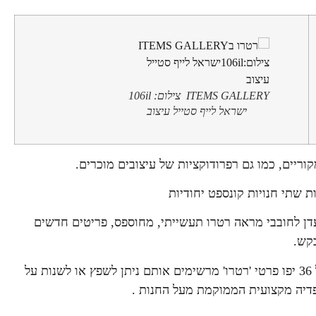
ITEMS GALLERY צילום: 106il
ישראל לייף סטייל עיצוב
י ציון 9 ו-12 חנויות מהוות גן עדן לחובבי מראה רטרו תעשייתי, מחוספס, פריטים חדשים
קש.
METRO- חנות קונספט בשיטת ה- Costume Made רחוב האשל 36 יפו פרטי 'רטרו' מרשימים אותם ניתן לשפץ או לשנות על
פדיה מקצועית הממוקמת מעל החנות .