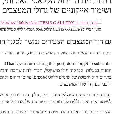
בחנות עם הריהוט הקלאסי האיכותי, ה
ושימור אייקוניים של גדולי המעצבי
סגנון רטרו בITEMS GALLERY צילום:106ilישראל לייף סטייל עיצוב
גם דור המעצבים הצעירים נמשך לסגנון הרט
ביקור בחנות הממוקמת בשוק הפשפשים התוסס, מהווה חוויה בפ
Thank you for reading this post, don't forget to subscribe!
החנות בבעלות אבי כהן וגילי מושקטל, חברי ילדות שחברו יחד
בתחום הוא היכולת של שינהם ללקט אוספים, פריטי ריהוט ואקסס
חובבי סגנון הרטרו המושבעים.
בחנות מגוון ריהוטים שימלאו פינות חמד, סלון, חדר עבודה או ש
לשימור או עיצוב חללים לפי תוכניות מפורטות של אדריכל או מעצב
המקום ידוע בזכות איכות הרהיטים המיובאים והמחירים הנוחים.