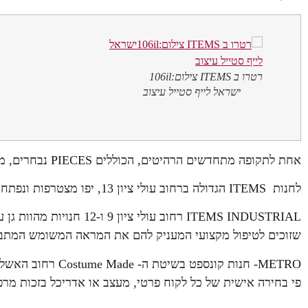
רטרו ב ITEMS צילום:106il
ישראל לייף סטייל עיצוב
אחת לתקופה מתחדשים הרהיטים, הכוללים PIECES נבחרים, מקוריים, כמו גם רפרודוקציות של עיצובים מוכרים.
לחנות ITEMS הגדולה ברחוב עולי ציון 13, יפו מצטרפות ונפתחות שתי חנויות קונספט יחודיות
ITEMS INDUSTRIAL רחוב עול
שזוכים לטיפול מקצועי המעניק להם את המראה המשומש המתב
פי בחירה אישית של כל לקוח פרטי, מעצב או אדריכל בזכות מר