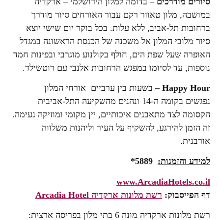
סיורים מודרכים
– בדומה למלון הירושלמי – ארקדיה
במושבה, מלון טאוור רקם עבור האורחים סיור מודרך
ברחובות תל-אביב, ללא עלות. בכל בוקר יום שישי יוצא
סיור מלובי המלון אל משכנה של הכנסת הראשונה במגדל
האופרה שעל שפת הים, חולף בקולנוע מוגרבי ובפינות חמד
נוספות, עד לסיומו במפגש הרחובות אלנבי עם רוטשילד.
Happy Hour –
בשעות בין ערביים אורחי המלון
נפגשים בקומה ה-14 ונהנים מהשקיעה התל-אביבית
הקסומה לצד מתאבנים איכותיים, יין מקומי ומוזיקה נעימה.
זה הזמן להירגע, להשקיף על העיר וליהנות משלווה
אורבנית.
למידע והזמנות:
5889*
www.ArcadiaHotels.co.il
דף הפייסבוק:
רשת מלונות ארקדיה
Arcadia Hotel
רשת מלונות ארקדיה מונה 6 בתי מלון בפריסה ארצית: