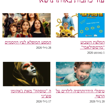
לצת השבוע
המסע המופלא לעץ הקסמים
רסופילאמי"
28 ביולי 2026
פולי הידרותרפיה לילדים על
ה "טוסקה" מאת ג'אקומו
רצף
פוצ'יני
20
17 ביולי 2026