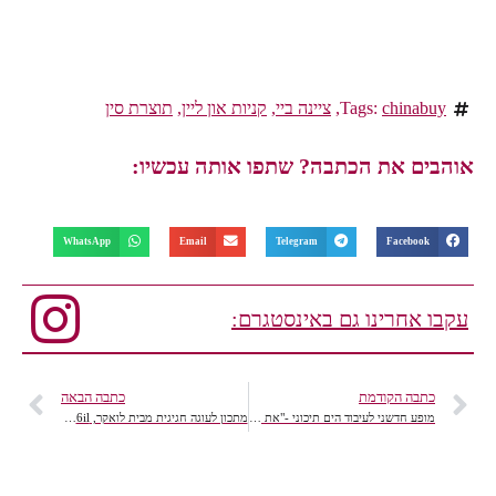
chinabuy
Tags:
,
ציינה ביי
,
קניות און ליין
,
תוצרת סין
אוהבים את הכתבה? שתפו אותה עכשיו:
WhatsApp
Email
Telegram
Facebook
עקבו אחרינו גם באינסטגרם:
כתבה הקודמת
כתבה הבאה
מופע חדשני לעיבוד הים תיכוני -"את לי לילה" – משירי זוהר ארגוב
מתכון לעוגה חגיגית מבית לואקר, 106il מתכונים