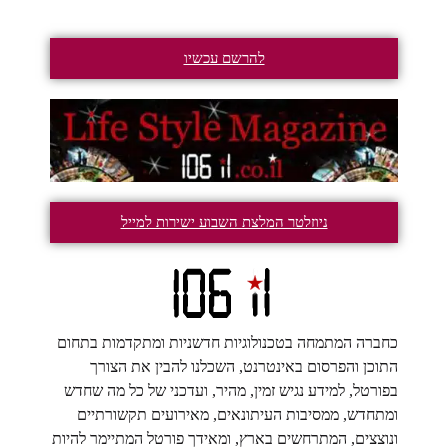
להרשם עכשיו
ניוזלטר המלצת השבוע ישירות למייל
כחברה המתמחה בטכנולוגיות חדשניות ומתקדמות בתחום
התוכן והפרסום באינטרנט, השכלנו להבין את הצורך
בפורטל, למידע נגיש זמין, מהיר, ועדכני של כל מה שחדש
ומתחדש, ממסיבות העיתונאים, מאירועים תקשורתיים
ונוצצים, המתרחשים בארץ, ומאידך פורטל המתיימר להיות