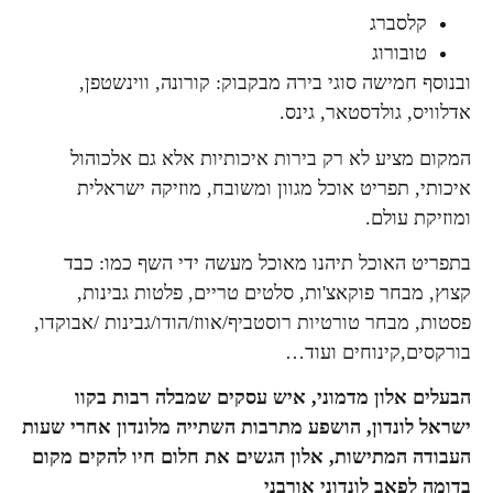
קלסברג
טובורוג
ובנוסף חמישה סוגי בירה מבקבוק: קורונה, ווינשטפן,
אדלוויס, גולדסטאר, גינס.
המקום מציע לא רק בירות איכותיות אלא גם אלכוהול
איכותי, תפריט אוכל מגוון ומשובח, מוזיקה ישראלית
ומוזיקת עולם.
בתפריט האוכל תיהנו מאוכל מעשה ידי השף כמו: כבד
קצוץ, מבחר פוקאצ'ות, סלטים טריים, פלטות גבינות,
פסטות, מבחר טורטיות רוסטביף/אווז/הודו/גבינות /אבוקדו,
בורקסים,קינוחים ועוד…
הבעלים אלון מדמוני, איש עסקים שמבלה רבות בקוו
ישראל לונדון, הושפע מתרבות השתייה מלונדון אחרי שעות
העבודה המתישות, אלון הגשים את חלום חיו להקים מקום
בדומה לפאב לונדוני אורבני