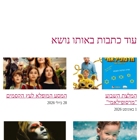
וד כתבות באותו נושא
לצת השבוע
המסע המופלא לעץ הקסמים
רסופילאמי"
28 ביולי 2026