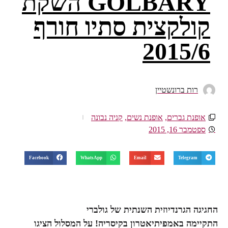
GOLBARY השקת
קולקצית סתיו חורף
2015/6
רות ברונשטיין
אופנת גברים
,
אופנת נשים
,
קניה נבונה
ספטמבר 16, 2015
Facebook
WhatsApp
Email
Telegram
החגיגה הגרנדיוזית השנתית של גולברי
התקיימה באמפיתיאטרון בקיסריה! על המסלול הציגו