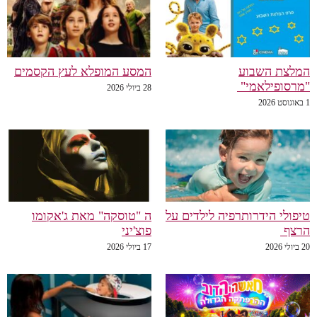
המלצת השבוע
המסע המופלא לעץ הקסמים
"מרסופילאמי"
28 ביולי 2026
1 באוגוסט 2026
טיפולי הידרותרפיה לילדים על
ה "טוסקה" מאת ג'אקומו
הרצף
פוצ'יני
20 ביולי 2026
17 ביולי 2026