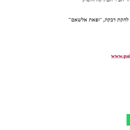
להקת דבקה,
"
זפאת אלשאם"
www.pais