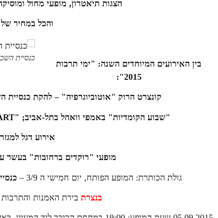
הצגות תיאטרון, מופעי מחול ומוסיקה
והכל במחיר של עד 20 ₪
כנסיית השכל במופ
בין האירועים המיוחדים השנה: "ימי תרבות
2015":
קונצרט הרוק "אוטוביוגרפיה" – להקת כנסיית השכל בליווי 40 נגנים אתניים ו
"שבוע הקומדיות" באמפי וואהל בתל-אביב; "
ART
אירוע דגל למגזר
מופעי "רוקדים ברחובות"
בעשר ער
גולת הכותרת: המופע הפותח, יום חמישי ה 3/9 –
כנסי
בנצרת
בירת האמנות והתרבות 
05.09.2015
שעת המופע: 19:00 במתחם הכיכר ליד המעיין, באזור העיר העתיקה והשוק