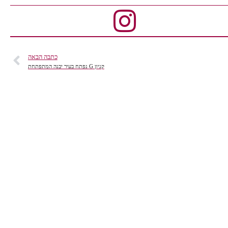
כתבה הבאה
קניון G נפתח בעיר יבנה המתפתחת