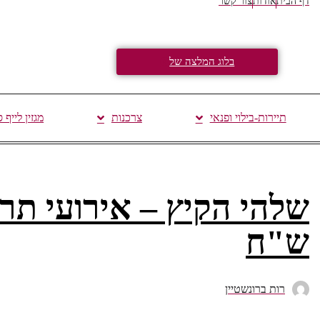
דף הבית
אודות
צור קשר
בלוג המלצה של
תיירות-בילוי ופנאי
צרכנות
מגזין לייף 
ש"ח
רות ברונשטיין