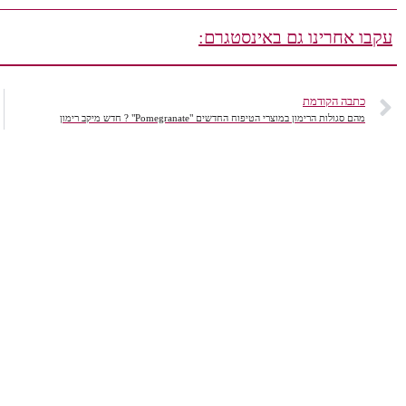
עקבו אחרינו גם באינסטגרם:
כתבה הקודמת
מהם סגולות הרימון במוצרי הטיפוח החדשים "Pomegranate" ? חדש מיקב רימון