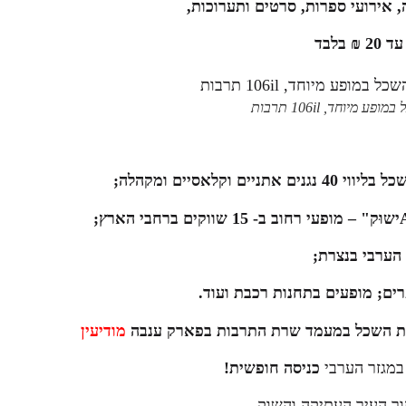
, אירועי ספרות, סרטים ותערוכות,
 בלבד
ע מיוחד, 106il תרבות
קלאסיים ומקהלה;
ישוּק" – מופעי רחוב ב- 15 שווקים ברחבי הארץ;
 הערבי בנצרת;
ים; מופעים בתחנות רכבת ועוד.
ית השכל במעמד שרת התרבות בפארק ענבה
מודיעין
במגזר הערבי
כניסה חופשית!