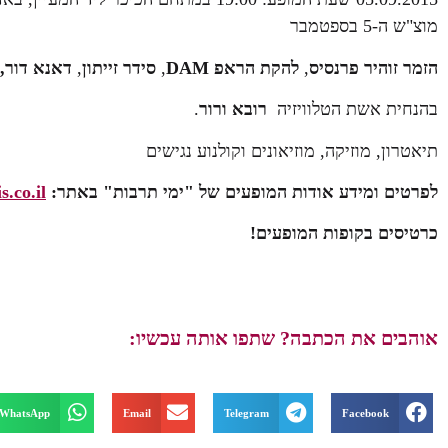
מוצ"ש ה-5 בספטמבר
הזמר זוהיר פרנסיס
,
להקת הראפ
DAM
,
סידר זייתון
,
דאנא דור,
בהנחית אשת הטלוויזיה
רובא ורור
.
תיאטרון, מוזיקה, מוזיאונים וקולנוע נגישים
לפרטים ומידע אודות המופעים של "ימי תרבות" באתר:
.co.il
כרטיסים בקופות המופעים!
אוהבים את הכתבה? שתפו אותה עכשיו:
WhatsApp
Email
Telegram
Facebook