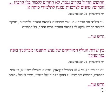
החופש הגדול בקרוב נגמר, לא חוזרים ללמוד בלי קרביץ …
זוכרים? טיפים לצרכנות נבונה לתלמידי כיתה א'
רות ברונשטיין
24 באוגוסט 2015
עוד כילדה אני זוכרת את עצמי מתרגשת לקראת החזרה ללימודים, בעיקר
מהציוד החדש שיקנו לי לקראת החזרה לבית הספר, כל הספרים
קראו עוד...
בין שדות הגולף המוריקים של געש תתענגו מבראנץ' בופה
בגרינפילד
רות ברונשטיין
24 באוגוסט 2015
יום החופש הקייצי שלנו התחיל בבְּרַאנְץ' בּוּפֶה בגרינפילד שבגעש, כי לפני
הספורט, הרחצה והרביצה על החוף הקסום של השרון, רצויי לאכול ארוחת
קראו עוד...