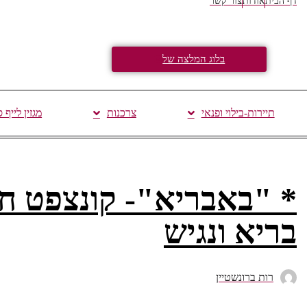
דף הבית
אודות
צור קשר
בלוג המלצה של
תיירות-בילוי ופנאי
צרכנות
מגזין לייף 
* "באבריא"- קונצפט חד
בריא ונגיש
רות ברונשטיין