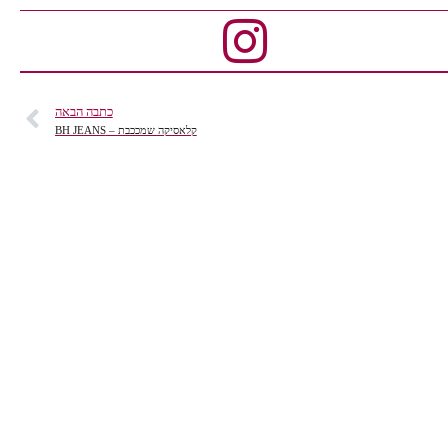
כתבה הבאה
קלאסיקה שמככבת – BH JEANS