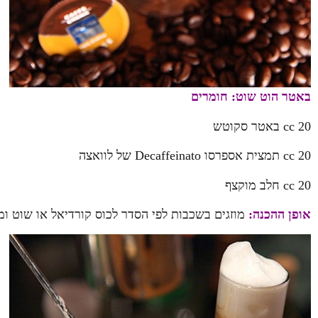
באטר הוט שוט:
חומרים
20 cc באטר סקוטש
20 cc תמצית אספרסו Decaffeinato של לוואצה
20 cc חלב מוקצף
אופן ההכנה:
מוזגים בשכבות לפי הסדר לכוס קורדיאל או שוט ו