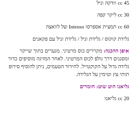
45 cc וודקה וניל
30 cc ליקר קפה
60 cc תמצית אספרסו Intenso של לוואצה
גלידת קוקוס / גלידת וניל / גלידת וניל עם פקאנים
אופן ההכנה:
מקררים כוס מרטיני. מנערים בתוך שייקר
ומסננים דרך גולפ לכוס המרטיני. לאחר המזיגה מוסיפים כדור
גלידה גדול על הקוקטייל. לחידוד הטעמים, ניתן להוסיף סירופ
תותי עץ וטימין על הגלידה.
גליאנו הוט שוט:
חומרים
20 cc גליאנו