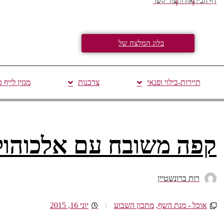
דף הבית
אודות
צור קשר
בלוג המלצה של
תיירות-בילוי ופנאי
צרכנות
מגזין לייף 
קפה משובח עם אלכוהול 
רות ברונשטיין
אוכל - מנת השף
,
מתכון השבוע
יוני 16, 2015