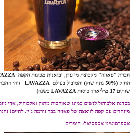
חברת "פאוזה" מקבוצת
מי עדן
, יבואנית מכונות הקפה
VAZZA
שותים 17 מיליארד כוסות LAVAZZA בשנה)
בסדנת אלכוהול לנשים כמונו שאוהבות מתוק ואלכוהול,
אדי ניו
מיוחדים עם קפה לוואצה של פאוזה בבר נורמה ג'ין. לחיים! נהנ
אספרסוטיני אספסיאל:
חומרים