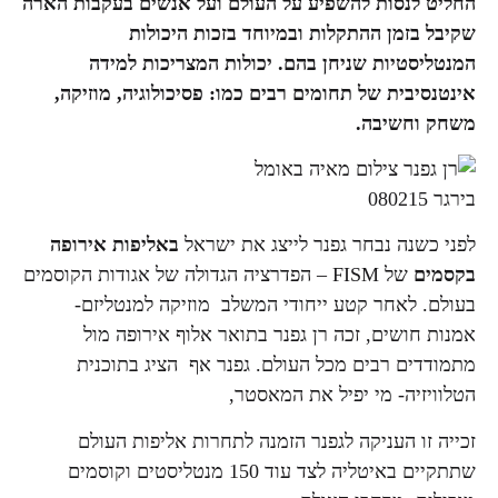
החליט לנסות להשפיע על העולם ועל אנשים בעקבות הארה
שקיבל בזמן ההתקלות ובמיוחד בזכות היכולות
המנטליסטיות שניחן בהם. יכולות המצריכות למידה
אינטנסיבית של תחומים רבים כמו: פסיכולוגיה, מוזיקה,
משחק וחשיבה.
לפני כשנה נבחר גפנר לייצג את ישראל
באליפות אירופה
בקסמים
של FISM – הפדרציה הגדולה של אגודות הקוסמים
בעולם. לאחר קטע ייחודי המשלב מוזיקה למנטליזם-
אמנות חושים, זכה רן גפנר בתואר אלוף אירופה מול
מתמודדים רבים מכל העולם. גפנר אף הציג בתוכנית
הטלוויזיה- מי יפיל את המאסטר,
זכייה זו העניקה לגפנר הזמנה לתחרות אליפות העולם
שתתקיים באיטליה לצד עוד 150 מנטליסטים וקוסמים