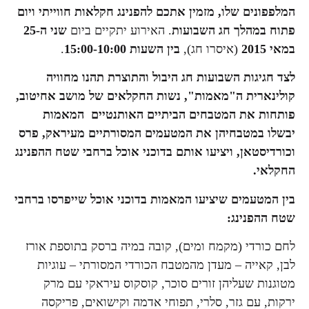
המלפפונים שלו, מזמין אתכם להפנינג חקלאות חווייתי ויום
פתוח במהלך חג השבועות
. האירוע יתקיים ביום
שני ה-25
במאי 2015
(איסרו חג),
בין השעות 15:00-10:00
.
לצד חגיגות השבועות חג היבול והתוצרת תהנו מחוויה
קולינארית
ה"מאמות", נשות החקלאים של מושב אחיטוב,
פותחות את המטבחים הביתיים האותנטיים המאמות
יבשלו במטבחיהן את המטעמים המסורתיים מעיראק, פרס
וכורדיסטאן, ויציעו אותם בדוכני אוכל ברחבי שטח ההפנינג
החקלאי.
בין המטעמים שיציעו המאמות בדוכני אוכל שייפרסו ברחבי
שטח ההפנינג:
לחם כורדי (מקמח ומים), קובה במיה ברסק בתוספת אורז
לבן, קאייה – מעדן מהמטבח הכורדי המסורתי – עוגיות
מטוגנות שעליהן זורים סוכר, קוסקוס עיראקי עם מרק
ירקות, עם גזר, סלרי, תפוחי אדמה וקישואים, פריקסה