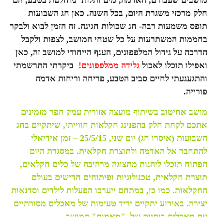
מושבים שעבורם, האדמה, מים ותלות מוחלטת בטבע, הם
חלק מרכזי משגרת היום, בכל השנה. כאן חג השבועות
תופס משמעות רבה- חג שכולות חגיגה. זה הזמן לבוא ולבקר
בחממות המשתרעות על כל שטחי המושב, לצפות ולקבל
הדרכה על גידול המלפפונים, הענף הייחודי למושב זה, כאן
ואפילו תוכלו לאכול
גלידה ממלפפונים!
ביקרתי התרשמתי
והתגעגעתי לחיים סביב הטבע, פריחה וריחות אדמה
פורייה.
מושב אחיטוב
בשיתוף מועצה אזורית עמק חפר
מזמינים
אתכם לקחת חלק בהפנינג חקלאות חווייתי, שיתקיים בחג
השבועות (איסרו חג) יום שני, 25/5/15 – זמן אידיאלי
להתחבר אל האדמה ולתוצרת חקלאית. במסגרת היום
הפתוח תוכלו ליהנות מתצוגה מרהיבה של כלים חקלאים,
תוצרת חקלאית, טכנולוגיות ופיתוחים חדישים בעולם
החקלאות. כמו כן, במתחם ייערכו הפעלות לילדים וסדנאות
יצירה. באירוע יתקיים יריד טעימות של מאכלים מסורתיים
עם מאכלים ביתיים של "מאמות" המושב.