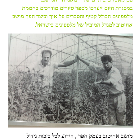
במסגרת היום ייערכו מספר סיורים מודרכים בחממת
מלפפונים הכולל קטיף והסברים על איך וכיצד הפך מושב
אחיטוב למגדל המוביל של מלפפונים בישראל.
מושב אחיטוב בעמק חפר , הידוע לכל בזכות גידול