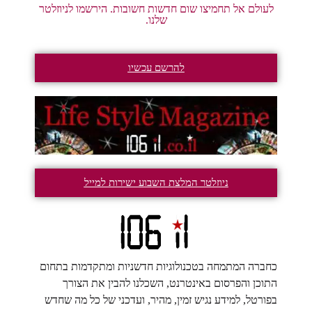
לעולם אל תחמיצו שום חדשות חשובות. הירשמו לניוזלטר
שלנו.
להרשם עכשיו
ניוזלטר המלצת השבוע ישירות למייל
כחברה המתמחה בטכנולוגיות חדשניות ומתקדמות בתחום
התוכן והפרסום באינטרנט, השכלנו להבין את הצורך
בפורטל, למידע נגיש זמין, מהיר, ועדכני של כל מה שחדש