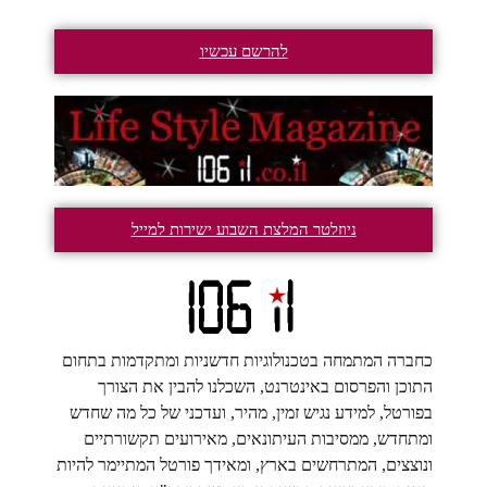
להרשם עכשיו
ניוזלטר המלצת השבוע ישירות למייל
כחברה המתמחה בטכנולוגיות חדשניות ומתקדמות בתחום
התוכן והפרסום באינטרנט, השכלנו להבין את הצורך
בפורטל, למידע נגיש זמין, מהיר, ועדכני של כל מה שחדש
ומתחדש, ממסיבות העיתונאים, מאירועים תקשורתיים
ונוצצים, המתרחשים בארץ, ומאידך פורטל המתיימר להיות