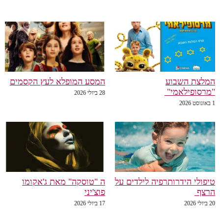
לצת השבוע
המסע המופלא לעץ הקסמים
רסופילאמי"
28 ביולי 2026
פולי הידרותרפיה לילדים על
ה "טוסקה" מאת ג'אקומו
רצף
פוצ'יני
20
17 ביולי 2026