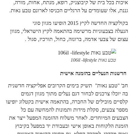
איכות בכל בית של קיבוצניק, רופא, מנתח, אחות, מורה,
גננת, אלו שעומדים על הרגליים הכניסו לארונם טבע נאות.
בקולקציה החדשה לקיץ 2015 הופיעו מגוון סוגי
הנעלה בצבעוניות מרשימה בהתאמה לקיץ הישראלי, מגוון
עצום של צבעי אדמה, ברונזה, כחול, תורכיז, סגול .
טבע נאות 106il -lifestyle
חדשנות הנעליים בהזמנה אישית
חב' "טבע נאות" תשיק בימים הקרובים אפליקציה חדשנית
בה יוכלו צרכנים לבחור דגם נעלים מתוך מגוון דגמים
קלסיים מובילים של החברה, בהתאמה אישית בקטלוג יופיעו
מספר צבעים, סקלת מידות ותמונות להמחשה עם כל
הצבעים המיוחדים. לאחר משלוח ההזמנה המפעל ייצר את
הזמנת הלקוחות באופן אישי ובעבודת יד במפעל בקיבוץ
נאות מרדכי. למרבה הפלא, גם מחירי ההזמנה האישית