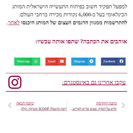
למפעל תפקיד חשוב בפיתוח התעשייה הישראלית המותג
הבינלאומי בעל כ-6,000 נקודות מכירה ברחבי העולם.
להתרשמות ממגוון הדגמים העצום של המותג היכנסו
לאתר
.
אוהבים את הכתבה? שתפו אותה עכשיו:
WhatsApp
Email
Telegram
Facebook
עקבו אחרינו גם באינסטגרם:
כתבה הקודמת
כתבה הבאה
חדש על המדף: טעים ובריא לאירוע חברתי
רשת ההנעלה SCOOP משיקה: קולקציית אביב קיץ 2015