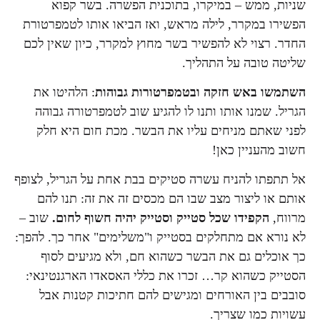
שניות, ממש – במיקרו, בתוכנית הפשרה. בשר קפוא
הפשירו במקרר, לילה מראש, ואז הביאו אותו לטמפרטורת
החדר. רצוי לא להפשיר בשר מחוץ למקרר, כיון שאין לכם
שליטה טובה על התהליך.
השתמשו באש חזקה
ובטמפרטורות גבוהות
: הלהיטו את
הגריל. שמנו אותו ותנו לו להגיע שוב לטמפרטורה גבוהה
לפני שאתם מניחים עליו את הבשר. מכת חום היא חלק
חשוב מהעניין כאן!
אל תתפתו להניח עשרה סטיקים בבת אחת על הגריל, לצופף
אותם או ליצור מצב שבו הם מכסים זה את זה: תנו להם
מרווח,
הקפידו שכל סטייק וסטייק יהיה חשוף לחום.
שוב –
לא נורא אם מתחלקים בסטייק ו"משלימים" אחר כך. להפך:
כך אוכלים גם את הבשר כשהוא חם, ולא מגיעים לסוף
הסטייק כשהוא קר… זכרו את כללי האסאדו הארגנטינאי:
סובבים בין האורחים ומגישים להם חתיכות קטנות אבל
עשויות כמו שצריך.