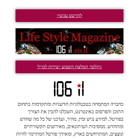
להרשם עכשיו
ניוזלטר המלצת השבוע ישירות למייל
כחברה המתמחה בטכנולוגיות חדשניות ומתקדמות בתחום
התוכן והפרסום באינטרנט, השכלנו להבין את הצורך
בפורטל, למידע נגיש זמין, מהיר, ועדכני של כל מה שחדש
ומתחדש, ממסיבות העיתונאים, מאירועים תקשורתיים
ונוצצים, המתרחשים בארץ, ומאידך פורטל המתיימר להיות