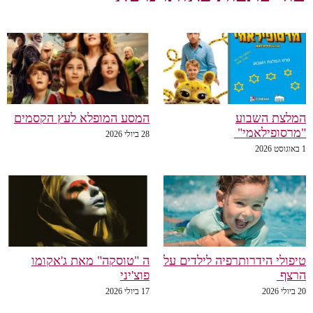
לצת השבוע
המסע המופלא לעץ הקסמים
רסופילאמי"
28 ביולי 2026
פולי הידרותרפיה לילדים על
ה "טוסקה" מאת ג'אקומו
רצף
פוצ'יני
20
17 ביולי 2026