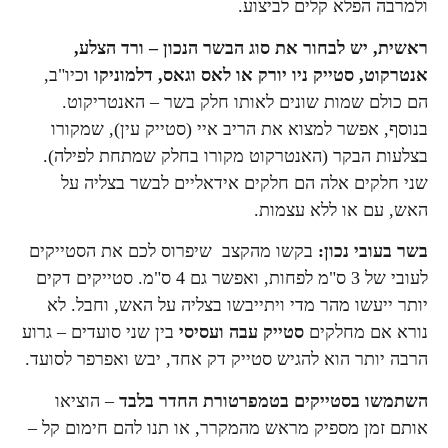
ולמרבה הפלא קלים לביצוע.
ראשית, יש לבחור את
סוג הבשר הנכון –
ורד
הצלע,
אנטרקוט, סטייק ניו יורק או לאס וגאס, דלמוניקו ו
כיו"ב,
הם כולם שמות שונים לאותו חלק בשר – האנטריקוט.
בנוסף, אפשר למצוא את הריב איי (סטייק עין), שמקורו
בצלעות הבקר (האנטרקוט מקורו בחלק שמתחת לפילה).
שני חלקים אלה הם חלקים אידאליים לבשר בצליה על
האש, עם או ללא עצמות.
בשר בעובי נכון
:
בקשו מהקצב שיפרוס לכם את הסטייקים
לעובי של 3 ס"מ לפחות, ואפשר גם 4 ס"מ. סטייקים דקים
יותר ייעשו מהר מדי ויתייבשו בצליה על האש, וחבל. לא
נורא אם מחלקים
סטייק עבה ועסיסי
בין שני סועדים – גרוע
הרבה יותר הוא להגיש סטייק דק אחד, יבש ואפרפר לסועד.
השתמשו
בסטייקים בטמפרטורת החדר בלבד
– הוציאו
אותם זמן מספיק מראש מהמקרר, או תנו להם חימום קל –