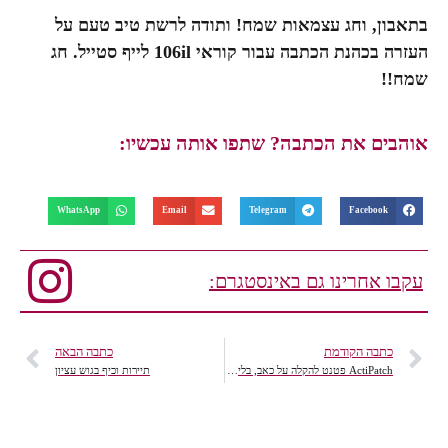
בתאבון, וחג עצמאות שמח! ותודה לרשת טיב טעם על
העזרה בכהנת הכתבה עבור קוראי 106il לייף סטייל. חג
שמח!!
אוהבים את הכתבה? שתפו אותה עכשיו:
WhatsApp
Email
Telegram
Facebook
עקבו אחרינו גם באינסטגרם:
כתבה הקודמת
כתבה הבאה
ActiPatch פטנט להקלה על כאב, בלי תרופות
תיירות וכיף בגוש עציון