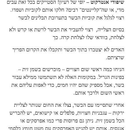
שיפודי אנטרקוט
–
יופי של רעיון! הסטייקים בכל זאת עבים
מדי, או שה"קליינטים" רבים? חלקו אותם לקוביות ושפדו.
רצוי לגלגל את קוביות הבשר בתערובת תבלינים לבשר
בסיום הצלייה, רצוי להעביר את הבשר לרשת או קרש ולא
לצלחת, בוודאי שלו לצלחת קרה. כך
האדים לא יצטברו בתוך הבשר ותקבלו את הקרום הפריך
שרציתם.
הניחו כמה ראשי שום חצויים – מוברשים בשמן זית –
בפינות הגריל. במקומות האלה לא תשתמשו ממילא עבור
בשר, אבל מספיק שהם יהיו חמים, כדי לאפות עליהם את
ראשי השום ולרכך אותם.
אחרי שתסיימו עם הבשר,
נ
צלו את החום שנותר לצליית
ירקות – עגבניות חצויות, פלפלים או קישואים, יש להבריש
הכל בשמן זית. ניתן גם פרוסות פרי כמו אפרסקים או
אננסים, אותם יש להגיש האפרסקים עם מעט חומץ בלסמי