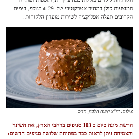
הארוחות לילדים כוללות מנה עיקרית, תוספות ושתייה
המוצעות כולן במחיר אטרקטיבי של 29 ₪ בנוסף, בימים
הקרובים תעלה אפליקציה לשירות מועדון הלקוחות .
צילום: יח"צ קינוח חלבה, חדש
הרשת מונה כיום כ 103 סניפים ברחבי הארץ, את השינוי
והצמיחה ניתן לראות כבר בפתיחת שלושה סניפים חדשים: