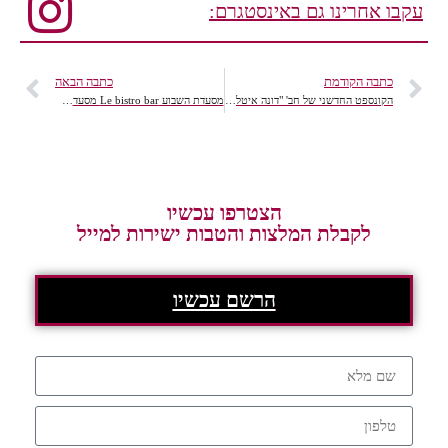
עקבו אחרינו גם באינסטגרם:
כתבה הקודמת
כתבה הבאה
הקונספט החדשני של חב' "דונה איטליה" כובש את המטבח הישראלי
מסעדת השבוע Le bistro bar מסעדת ביסטרו
הצטרפו עכשיו
לקבלת המלצות והטבות ישירות למייל
הרשם עכשיו