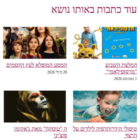
וד כתבות באותו נושא
לצת השבוע
המסע המופלא לעץ הקסמים
רסופילאמי"
28 ביולי 2026
פולי הידרותרפיה לילדים על
ה "טוסקה" מאת ג'אקומו
רצף
פוצ'יני