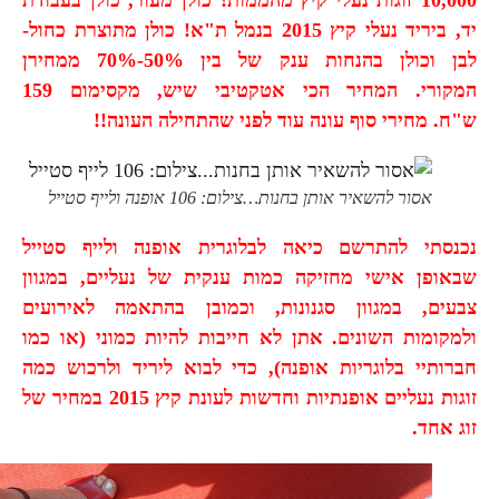
10,000 זוגות נעלי קיץ מהממות! כולן מעור, כולן בעבודת
יד, ביריד נעלי קיץ 2015 בנמל ת"א! כולן מתוצרת כחול-
לבן וכולן בהנחות ענק של בין 50%-70% ממחירן
המקורי. המחיר הכי אטקטיבי שיש, מקסימום 159
ש"ח. מחירי סוף עונה עוד לפני שהתחילה העונה!!
אסור להשאיר אותן בחנות…צילום: 106 אופנה ולייף סטייל
נכנסתי להתרשם כיאה לבלוגרית אופנה ולייף סטייל
שבאופן אישי מחזיקה כמות ענקית של נעליים, במגוון
צבעים, במגוון סגנונות, וכמובן בהתאמה לאירועים
ולמקומות השונים. אתן לא חייבות להיות כמוני (או כמו
חברותיי בלוגריות אופנה), כדי לבוא ליריד ולרכוש כמה
זוגות נעליים אופנתיות וחדשות לעונת קיץ 2015 במחיר של
זוג אחד.