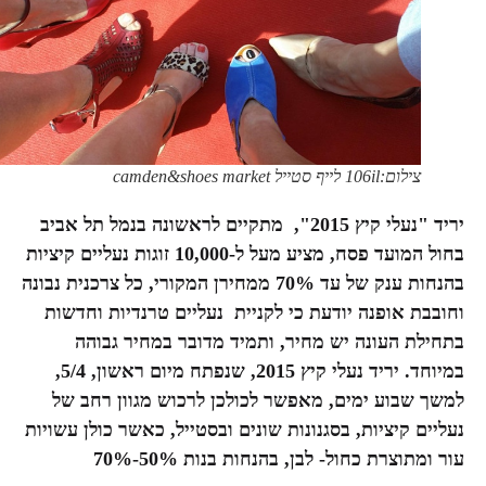
צילום:106il לייף סטייל camden&shoes market
יריד "נעלי קיץ 2015", מתקיים לראשונה בנמל תל אביב
בחול המועד פסח, מציע מעל ל-10,000 זוגות נעליים קיציות
בהנחות ענק של עד 70% ממחירן המקורי, כל צרכנית נבונה
וחובבת אופנה יודעת כי לקניית נעליים טרנדיות וחדשות
בתחילת העונה יש מחיר, ותמיד מדובר במחיר גבוהה
במיוחד. יריד נעלי קיץ 2015, שנפתח מיום ראשון, 5/4,
למשך שבוע ימים, מאפשר לכולכן לרכוש מגוון רחב של
נעליים קיציות, בסגנונות שונים ובסטייל, כאשר כולן עשויות
עור ומתוצרת כחול- לבן, בהנחות בנות 50%-70%