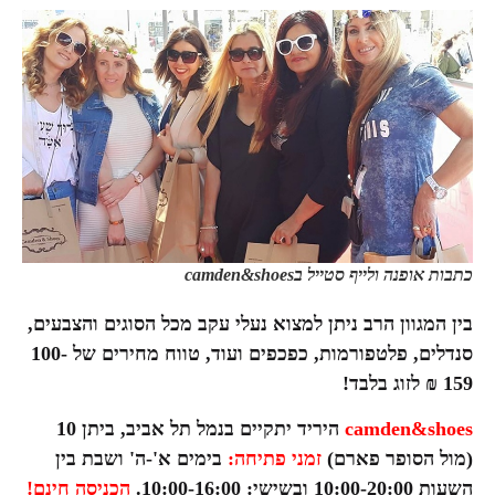
כתבות אופנה ולייף סטייל בcamden&shoes
בין המגוון הרב ניתן למצוא נעלי עקב מכל הסוגים והצבעים,
סנדלים, פלטפורמות, כפכפים ועוד, טווח מחירים של 100-
159 ₪ לזוג בלבד!
camden&shoes
היריד יתקיים בנמל תל אביב, ביתן 10
(מול הסופר פארם)
זמני פתיחה:
בימים א'-ה' ושבת בין
השעות 10:00-20:00 ובשישי: 10:00-16:00.
הכניסה חינם!