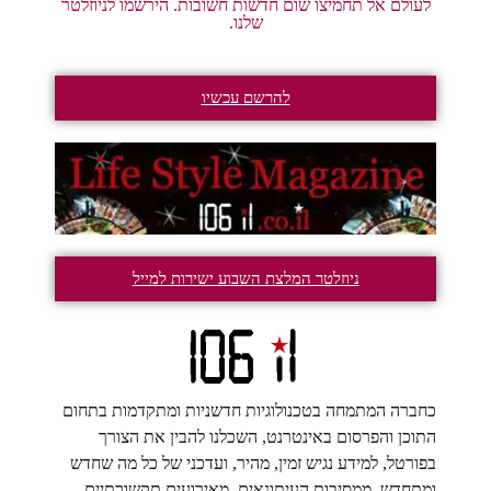
לעולם אל תחמיצו שום חדשות חשובות. הירשמו לניוזלטר
שלנו.
להרשם עכשיו
ניוזלטר המלצת השבוע ישירות למייל
כחברה המתמחה בטכנולוגיות חדשניות ומתקדמות בתחום
התוכן והפרסום באינטרנט, השכלנו להבין את הצורך
בפורטל, למידע נגיש זמין, מהיר, ועדכני של כל מה שחדש
ומתחדש, ממסיבות העיתונאים, מאירועים תקשורתיים