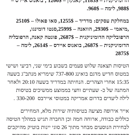
הדומיניקנית – 1183$, קאנקון – 1200$ , בואנוס איירס –
988$, לימה – 960$.
במחלקת עסקים:
מדריד – 1255$, סאו פאולו – 2510$
,
מיאמי – 2930$
,
הוואנה – 2599$
,
סנטו דומינגו,
הרפובליקה הדומיניקנית – 2687$
,
פונטה קאנה, הרפובליה
הדומיניקנית – 2687$
,
בואנוס איירס – 2614$
,
לימה –
2875$
הטיסות תצאנה שלוש פעמים בשבוע בימי שני, רביעי ושישי
במטוס חדיש מדגם בואינג 737-800 שימריא מנתב"ג בשעה
15:35 אחרי הצהרים. הנחיתה במדריד בשעה 20:10 ולאחר
המתנה של כ- שעתיים וחצי בממוצע ממשיכים בטיסות
לילה ליעדים בדרום אמריקה במטוסי איירבס 330-200 .
אייר אירופה מציעה בטיסותיה שירות מלא, המחירים
כוללים כבודה, ארוחה חמה וכן החברה תגיש במהלך הטיסה
לבחירת הנוסעים מבחר מתוך 26 סוגי יינות בוטיק מהיקבים