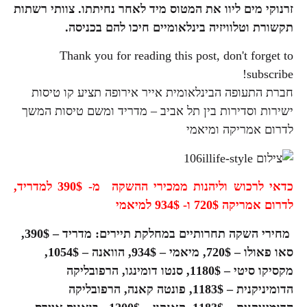
זרנוקי מים ליוו את המטוס מיד לאחר נחיתתו. צוותי רשתות
תקשורת וטלוויזיה בינלאומיים חיכו להם בכניסה.
Thank you for reading this post, don't forget to
subscribe!
חברת התעופה הבינלאומית אייר אירופה תציע קו טיסות
ישירות וסדירות בין תל אביב – מדריד ומשם טיסות המשך
לדרום אמריקה ומיאמי
כדאי לרכוש וליהנות ממכירי ההשקה מ- 390$ למדריד,
לדרום אמריקה 720$
ו- 934$ למיאמי
מחירי השקה תחרותיים במחלקת תיירים:
מדריד – 390$,
סאו פאולו – 720$, מיאמי – 934$, הוואנה – 1054$,
מקסיקו סיטי – 1180$, סנטו דומינגו, הרפובליקה
הדומיניקנית – 1183$, פונטה קאנה, הרפובליקה