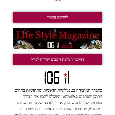
להרשם עכשיו
ניוזלטר המלצת השבוע ישירות למייל
כחברה המתמחה בטכנולוגיות חדשניות ומתקדמות בתחום
התוכן והפרסום באינטרנט, השכלנו להבין את הצורך
בפורטל, למידע נגיש זמין, מהיר, ועדכני של כל מה שחדש
ומתחדש, ממסיבות העיתונאים, מאירועים תקשורתיים
ונוצצים, המתרחשים בארץ, ומאידך פורטל המתיימר להיות