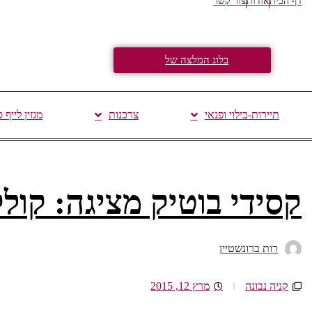
דף הבית
אודות
צור קשר
בלוג המלצה של
תיירות-בילוי ופנאי
צרכנות
מגזין לייף 
קסידי בוטיק מציגה: קולקציי
רות ברונשטיין
קניה נבונה
מרץ 12, 2015