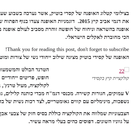
בצילומי קטלוג האופנה של קסדי בוטיק, אשר נערכה בשבוע שעבר
את דגמי אביב קיץ 2015. דוגמניות האופנה צעדו
אופנה בהשראה וניחוח של חופשה זוהרת מסביב לעולם
אופנה בה
הכי מחוברת לאקלים הישראלי.
Thank you for reading this post, don't forget to subscribe!
האופנה של קסידי בוטיק מציגה
שילוב ייחודי נשי של צורות ומוט
הטרנד הבולט והמשמעותי 
חופש, פריטים ייחודיים 
קולקציית קיץ בקסידי
לקולקציה,
מעיל טרנץ', 
V
עמוקים, חגורות קשירה. מכנסי דגמ"ח מבדי כותנה קלילים,
גו
נשפכות, מינימליזם עם קווים גאומטריים, לצד רכות נשית
הצבעוניות שמלווה את הקולקציה כוללת בסיס חזק של צבעי אבן, 
על גווניו השונים. דפוסים כהים בעלי מראה עשיר.