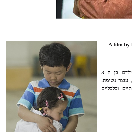
 צ'אן A film by Peter
דרמה נוגעת ללב, מסע מרגש של הורים בחיפוש אחר ילדם בן ה 3
עוצר נשימה.
ים וכלכליים