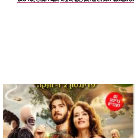
כפר התארחתם? חבילת לינה עם ארוח ישראלי כיד המלך, במחירים שיוציאו אתכם מהבית.