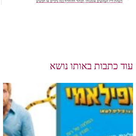
השקת ליין קעקועים אומנותי, לבחור ולהחליף כמו גרביים או תכשיט
עוד כתבות באותו נושא