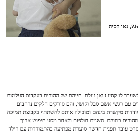
אם – האו ליי Hao Lei, אם חורגת – ז'או ווי Zhao Wei, גאו קסיה
 לשעבר לו קסיו ג'ואן נעלם. חייהם של ההורים בעקבות העלמות
דים עם רגשי אשם סבל וקושי, והם סורקים חלקים נרחבים
מודדות מקשרת בינהם ומובילה אותם להשתתף בקבוצת תמיכה
מהורים כמוהם. השנים חולפות ולאחר מסע חיפוש ארוך
את טיאן פנג כשהוא כבר ילד גדול בן 6, מכאן הסרט עובר תפנית חדשה סוערת מפתיעה בהתמודדות עם הילד