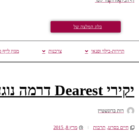
דף הבית
אודות
צור קשר
בלוג המלצה של
תיירות-בילוי ופנאי
צרכנות
מגזין לייף 
יקירי Dearest דרמה נוגעת ללב. אל תפספסו!
רות ברונשטיין
חיים בסרט
,
תרבות
מרץ 8, 2015