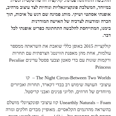
ההלבשה התחתונה פמינה. קולקציה חדשה סקסית ונשית
במיוחד, המשלבת פונקציונאליות ונוחיות לצד עיצוב מרהיב,
אופנתי אסתטי ושיקי. מותג פמינה שם דגש על איכות, תוך
הכרה ומודעות לצרכיה של האישה המודרנית
בימנו, המתייחסת להלבשה התחתונה כפריט אופנתי לכל
דבר.
קולקציית 2015 באופן כללי שואבת את השראתה ממספר
עולמות, אחת מהן מאפנת הווינטג' הצרפתית עם תחרות
ורקמות שונות עם בדי סאטן וצבעי פסטל עדינים Peculiar
Princess
The Night Circus-Between Two Worlds – קו
עיצובי העושה שימוש רב בבדי ז'קארד, תחרות ואביזרים
מיוחדים של חרוזים, תליוני פנינים ואבני קריסטל.
Unearthly Naturals – Foam קוו עיצובי ופונקציונלי מושלם
בהשראה מהדגמים הקלאסיים. מאופיין מבדים חלקים וגזרה