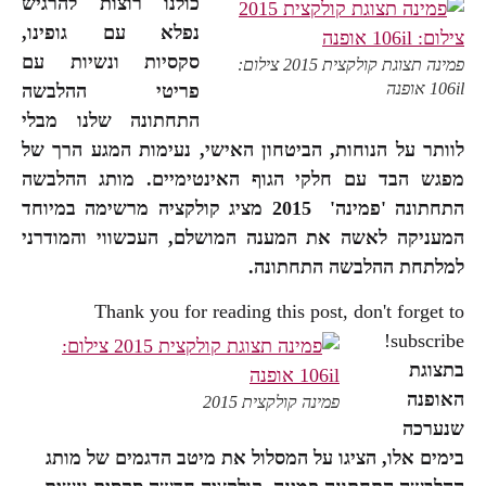
כולנו רוצות להרגיש
נפלא עם גופינו,
סקסיות ונשיות עם
פמינה תצוגת קולקצית 2015 צילום:
106il אופנה
פריטי ההלבשה
התחתונה שלנו מבלי
לוותר על הנוחות, הביטחון האישי, נעימות המגע הרך של
מפגש הבד עם חלקי הגוף האינטימיים. מותג ההלבשה
התחתונה 'פמינה' 2015 מציג קולקציה מרשימה במיוחד
המעניקה לאשה את המענה המושלם, העכשווי והמודרני
למלתחת ההלבשה התחתונה.
Thank you for reading this post, don't forget to
subscribe!
בתצוגת
האופנה
פמינה קולקצית 2015
שנערכה
בימים אלו, הציגו על המסלול את מיטב הדגמים של מותג