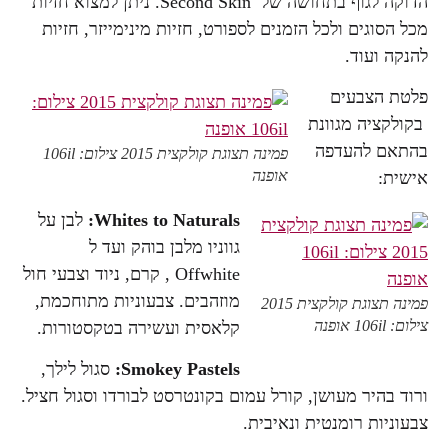
הדוקה לגוף בתחושה של Second Skin. ניתן למצוא חזיות
מכל הסוגים ולכל הזמנים לספורט, חזיות מינימייזר, חזיות
להנקה ועוד.
פלטת הצבעים
בקולקציה מגוונת
בהתאם להעדפה
פמינה תצוגת קולקצית 2015 צילום: 106il
אופנה
אישית:
Whites to Naturals:
לבן על
גווניו מלבן בוהק ועד ל
Offwhite , קרם, ניוד וצבעי חול
מוזהבים. צבעוניות מתוחכמת,
פמינה תצוגת קולקצית 2015
צילום: 106il אופנה
קלאסית ועשירה בטקסטורות.
Smokey Pastels:
סגול לילך,
ורוד בהיר מעושן, קורל עמום בקונטרסט לבורדו וסגול חציל.
צבעוניות רומנטית ונאיבית.