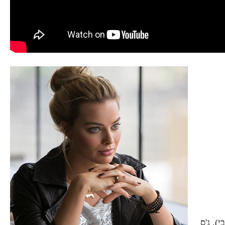
). ג'ס