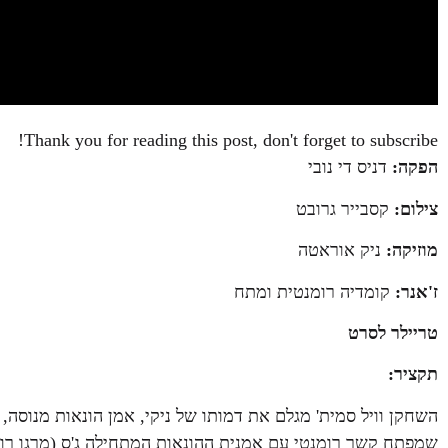
Thank you for reading this post, don't forget to subscribe!
הפקה:
דניס די נובי
צילום:
קסבייר גרובט
מוזיקה:
ניק אוראטה
ז'אנר:
קומדיה רומנטית ומתח
טריילר לסרט
תקציר:
השחקן וויל סמית' מגלם את דמותו של ניקי, אמן הונאות מנוסה,
שמפתח קשר רומנטי עם אמנית ההונאות המתחילה ג'ס (מרגו רובי