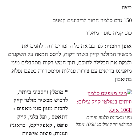
ביצה
150 גרם סלמון חתוך לריבועים קטנים
כוס קמח טופח מאליו
אופן ההכנה:
לערבב את כל החמרים יחד. לחמם את
מכשיר המולטי קייק כשתי דקות, לרסס חמאה על השקעים
ולצקת את הבלילה לתוכם, תוך חמש דקות מתקבלים מיני
מאפינס בריאים עם צורות עגולות וסימטריות בטעם נפלא.
בתיאבון!
* מומלץ וחסכוני ביותר,
לרכוש מכשיר מולטי קייק
להכנת מגוון סוגי מאפים :
דונאטס , ופל בלגי, קייק
מיני מאפינס סלמון וזיתים
במולטי קייק צילום: 106il אוכל
פופס , קאפקייקס, בראוניז
ועוגות, פיצות אישיות