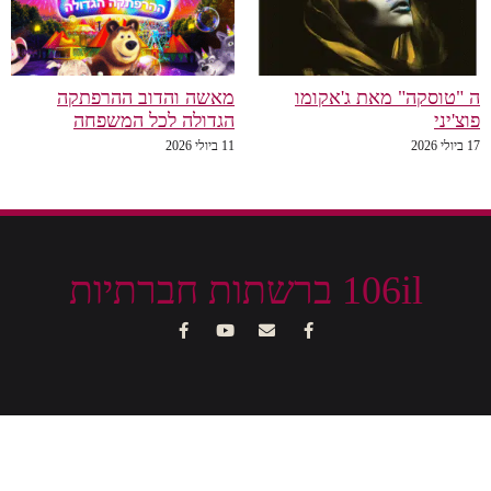
ה "טוסקה" מאת ג'אקומו
מאשה והדוב ההרפתקה
פוצ'יני
הגדולה לכל המשפחה
17 ביולי 2026
11 ביולי 2026
106il ברשתות חברתיות