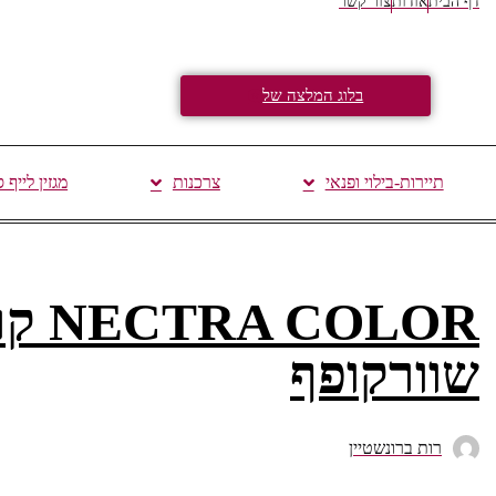
דף הבית
אודות
צור קשר
בלוג המלצה של
תיירות-בילוי ופנאי
צרכנות
מגזין לייף 
OLOR
שוורקופף
רות ברונשטיין