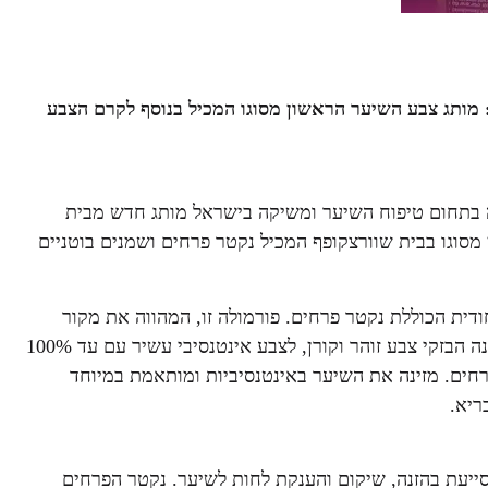
NECTRA CO מבית שוורצקופף: מותג צבע השיער הראשון מסוגו המכיל בנוסף לקרם הצבע
בה את אחיזתה בתחום טיפוח השיער ומשיקה בישראל מותג חדש מבית
סוגו בבית שוורצקופף המכיל נקטר פרחים ושמנים בוטניים
דית הכוללת נקטר פרחים. פורמולה זו, המהווה את מקור
הצבע, יחד עם שמנים בוטניים, מחליקה את כל סיב השערה ומקנה הבזקי צבע זוהר וקורן, לצבע אינטנסיבי עשיר עם עד 100%
פרחים. מזינה את השיער באינטנסיביות ומותאמת במיוחד
ריא.
יעת בהזנה, שיקום והענקת לחות לשיער. נקטר הפרחים