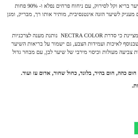
נחשב ליוקרתי ומזין, בעל מרקם עשיר ומרוכז, המעניק לחות ושיער בריא וקל לסירוק, עם ניחוח פרחים נפלא ו- 90% פחות
עניק לשיער הזנה אינטנסיבית, מותיר אותו רך, מבריק, ומגן
, מציינת כי סדרת NECTRA COLOR נותנת מענה לצרכניות
שבנוסף לאיכות ועמידות הצבע, גם ישמור על בריאות השיער
 צביעה מעולות וכיסוי מירבי של שיער לבן, עם מבחר גדול
ת.