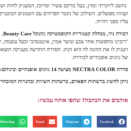
קצוות מפוצלים. השילוב של נקטר הפרחים עם השמנים הבוטניים מ
עליו מפני דהייה.
דבורה ניר,
מנהלת קטגוריית הקוסמטיקה
ב
הנקל
Beauty Care
"רובינו מחפשות אחר צבע שיער אמין, אינטנסיבי ובעל עוצמה, 
ויעניק לו את ההזנה לה הוא זקוק. הסדרה החדשה מעניקה תוצאות
של גוונים אופנתיים לבחירה.
סדרת NECTRA COLOR מציעה 14 גוונים אופנתיים וביניהם: חום כהה, חום בהיר, בלונד, כחול שחור, אדום עז ועוד.
ניתן להשיג ברשתות הפארם, ברשתות השיווק ובחנויות המובחרו
אוהבים את הכתבה? שתפו אותה עכשיו:
WhatsApp
Email
Telegram
Facebook