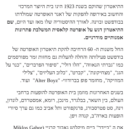
התיאטרון שהוקם בשנת 1923 הינו בית היוצר המרכזי
והחשוב באירופה להפקות של ז'אנר האופרטה שמולדתו
בבודפשט ובוינה. לאורך ההיסטוריה שלו מאז ועד היום,
שם
התיאטרון דגש על אופרטה קלאסית המשלבת פתרונות
אמנותיים מודרניים.
החל משנות ה- 60 הרחיבה להקת תיאטרון האופרטה של
בודפשט פעילותה והחלה להעלות גם מחזות זמר מפורסמים
כמו "גברתי הנאווה", "הלו דולי", "סיפור הפרברים", "כנר על
הגג", "מצחיקונת", "קברט", "כלוב העליזים", "צלילי
המוזיקה", מחזמר פופ בברודווי- "Alter Boyz" ועוד.
בשנים האחרונות מוזמן בית האופרטה להופעות ברחבי
העולם, בין השאר, בבלגרד, מינכן, רומא, אמסטרדם, לונדון,
וינה, סט פטרסבורג, פרנקפורט ותל אביב כמו גם ערך סיורי
הופעות בארה"ב, קנדה ויפן.
את ה "ביידר" ביים מיקלוש גאבור קרניי (Miklos Gabor