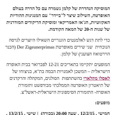
המוסיקה הנהדרת של קלמן נשמרה עם כל הדרה בעולם
האופרטה, השילוב שיצר ל"ביידר" עם המנגינות ההודיות
האקזוטיות, הג'אז האמריקאי ומוסיקת הריקודים המודרנית
של שנות ה-20 של המאה הקודמת.
כדי לתת דגש לאלמנטים הונגריים השאילו היוצרים לגרסה
הנוכחית שני שירים מאופרטת Der Zigeunerprimas (הכנר
הוירטואוז הצועני) של קלמן.
המופעים יתקיימו בתאריכים 12-21 לפברואר בבית האופרה
הישראלית – המשכן לאמנויות הבמה בת"א, בניצוחו של
לאסלו מקלארי
בהשתתפות הסולנים, המקהלה והרקדנים
של תיאטרון האופרטה הממלכתי מבודפשט ותזמורת
האופרה- התזמורת הסימפונית הישראלית-ראשל"צ.
מופעים:
חמישי , 12/2/15 , שעה 20:00 (בכורה)
|
שישי , 13/2/15 ,