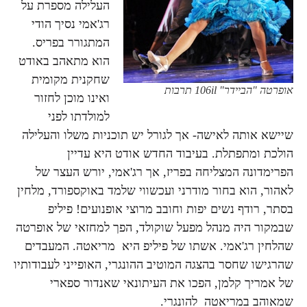
העלילה מספרת על
רג'אמי נסיך הודי
המתגורר בפריס.
הוא מתאהב באודט
שחקנית מקומית
אופרטה "הביידר" 106il תרבות
ואינו מוכן לחזור
למולדתו לפני
שיישא אותה לאישה- אך לגורל יש תוכניות משלו והעלילה
הולכת ומתפתלת. בעיבוד החדש אודט היא עדיין
הפרימדונה המצליחה בפריז, אך רג'אמי, יורש העצר של
לאהור, הוא בחור מודרני ועכשווי שלמד באוקספורד, מלחין
בסתר, רודף נשים יפות וחובב מרוצי אופנועים! פיליפ
שבמקור היה מנהל מפעל שוקולד, הפך למחזאי של אופרטה
שהלחין רג'אמי. אשתו של פיליפ היא מריאטה. המעבדים
שהרגישו שחסר בהצגה המוטיב ההונגרי, האופייני לעבודותיו
של אמריך קלמן, הפכו את העיתונאי שאנדור ספארי
שמאוהב במריאטה להונגרי.