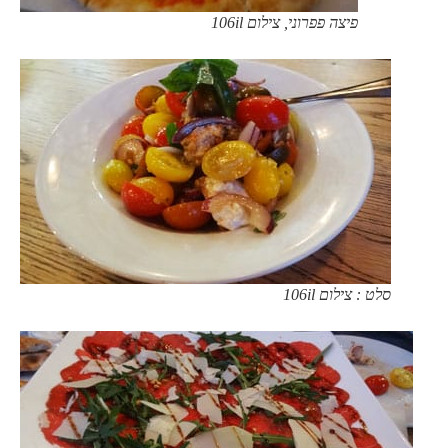
פיצה פפרוני, צילום 106il
סלט : צילום 106il