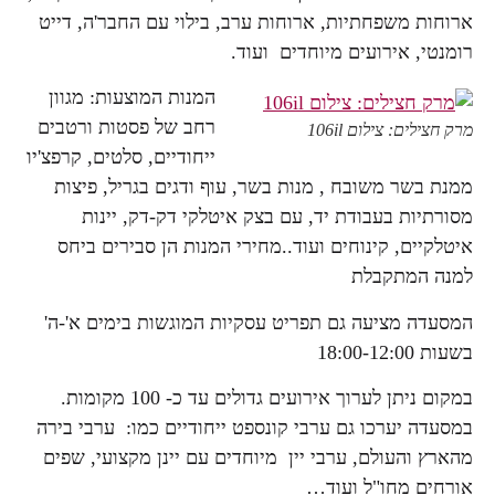
ארוחות משפחתיות, ארוחות ערב, בילוי עם החבר'ה, דייט
רומנטי, אירועים מיוחדים ועוד.
המנות המוצעות: מגוון
רחב של פסטות ורטבים
מרק חצילים: צילום 106il
ייחודיים, סלטים, קרפצ'יו
ממנת בשר משובח , מנות בשר, עוף ודגים בגריל, פיצות
מסורתיות בעבודת יד, עם בצק איטלקי דק-דק, יינות
איטלקיים, קינוחים ועוד..מחירי המנות הן סבירים ביחס
למנה המתקבלת
המסעדה מציעה גם תפריט עסקיות המוגשות בימים א'-ה'
בשעות 18:00-12:00
במקום ניתן לערוך אירועים גדולים עד כ- 100 מקומות.
במסעדה יערכו גם ערבי קונספט ייחודיים כמו: ערבי בירה
מהארץ והעולם, ערבי יין מיוחדים עם יינן מקצועי, שפים
אורחים מחו"ל ועוד…