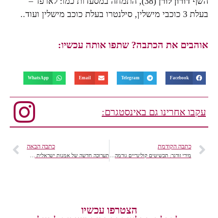
השף
דורון לורן
(38), התמחה במסעדות כמו: לארפז' –
בעלת 3 כוכבי מישלין, סילנטרו בעלת כוכב מישלין ועוד..
אוהבים את הכתבה? שתפו אותה עכשיו:
WhatsApp
Email
Telegram
Facebook
עקבו אחרינו גם באינסטגרם:
כתבה הקודמת
כתבה הבאה
מירי זורגר: תכשיטים קולינריים גורמה, בניחוח צרפתי יוקרתי
תערוכה חדשה של אמנות ישראלית מאוסף מוזיאון תל אביב
הצטרפו עכשיו