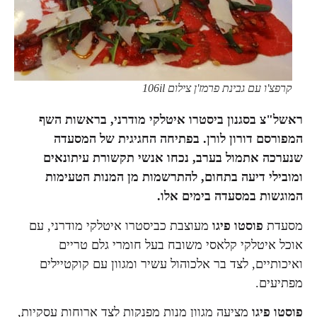
קרפצ'ו עם גבינת פרמז'ן צילום 106il
ראשל"צ בסגנון ביסטרו איטלקי מודרני, בראשות השף
המפורסם דורון לורן. בפתיחה החגיגית של המסעדה
שנערכה אתמול בערב, נכחו אנשי תקשורת עיתונאים
ומובילי דיעה בתחום, להתרשמות
מן המנות הטעימות
המוגשות במסעדה בימים אלו.
מסעדת
פוסטו פיגו
מעוצבת כביסטרו איטלקי מודרני, עם
אוכל איטלקי קלאסי משובח בעל חומרי גלם טריים
ואיכותיים, לצד בר אלכוהול עשיר ומגוון עם קוקטיילים
מפתיעים.
פוסטו פיגו
מציעה מגוון מנות מפנקות לצד ארוחות עסקיות,