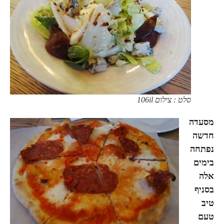
סלט : צילום 106il
מסעדה
חדשה
נפתחה
בימים
אלה
בסניף
טיב
טעם