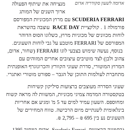
אדומה לשעון סקודריה אדום
מנציחה את שיתוף הפעולה
ארוך השנים של המותג
SCUDERIA FERRARI
עם מרוץ המכוניות המפורסם
פורמולה 1 . קולקציית
RACE DAY
עוצבה בהשראת
לוחות מכוונים של מכוניות מרוץ, כשלוגו הסוס הדוהר
המפורסם של FERRARI מוטבע על גבי לוחות השעונים.
בנוסף, נעשה שימוש בצבעי לוגו FERRARI (שחור, אדום,
צהוב ולבן) לצד מוטיבים עיצובים אחרים המזוהים עם
המרוץ המוטורי, סדרת שעוני הקוורץ והכרונוגרף האופנתית
מתחברת לעולמות התוכן של הגבר – ספורט מוטורי ואתגרי.
שעוני הסדרה מעוצבים ברצועות סיליקון קשיחות
בטקסטורה המדמה צמיגי מכוניות, המשוות לה מראה קשוח
ומחוספס. השעון עמיד למים עד 5 מ' ומגיע אם אחריות
בינלאומית לשנתיים מיום הרכישה. טווח המחירים של
השעונים נע בין 695 ₪ – 2,795 ₪.
(בתמונה הראשית, Scuderia Ferrari אדום במחיר 1395