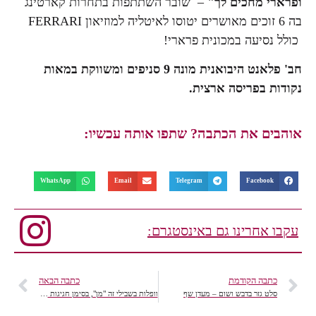
ופרארי מחכים לך"
– שובר השתתפות בתחרות קארטינג
בה 6 זוכים מאושרים יטוסו לאיטליה למוזיאון FERRARI
כולל נסיעה במכונית פרארי!
חב' פלאנט היבואנית מונה 9 סניפים ומשווקת במאות
נקודות בפריסה ארצית.
אוהבים את הכתבה? שתפו אותה עכשיו:
WhatsApp
Email
Telegram
Facebook
עקבו אחרינו גם באינסטגרם:
כתבה הקודמת
כתבה הבאה
סלט גזר בדבש ושום – מעדן שף
וופלות בשבילי זה "מן", בסימן חגיגות 60 שנה למפעל