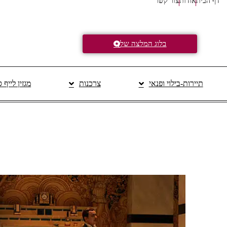
דף הבית
אודות
צור קשר
בלוג המלצה של
תיירות-בילוי ופנאי
צרכנות
מגזין לייף 