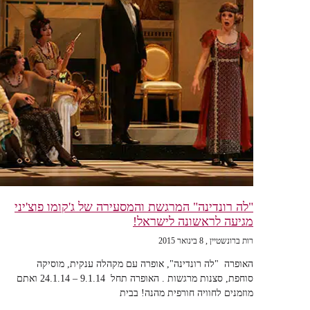
"לה רונדינה" המרגשת והמסעירה של ג'קומו פוצ'יני
מגיעה לראשונה לישראל!
רות ברונשטיין
8 בינואר 2015
האופרה "לה רונדינה", אופרה עם מקהלה ענקית, מוסיקה
סוחפת, סצנות מרגשות . האופרה תחל 9.1.14 – 24.1.14 ואתם
מוזמנים לחוויה חורפית מהנה! בבית