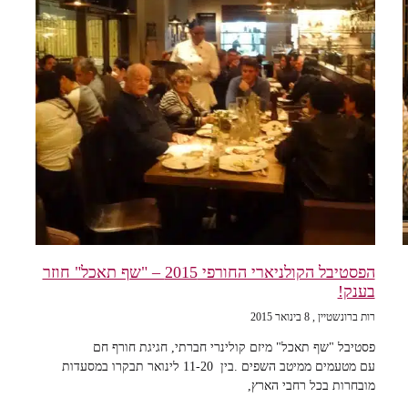
הפסטיבל הקולניארי החורפי 2015 – "שף תאכל" חוזר
בענק!
רות ברונשטיין
8 בינואר 2015
פסטיבל "שף תאכל" מיזם קולינרי חברתי, חגיגת חורף חם
עם מטעמים ממיטב השפים .בין 11-20 לינואר תבקרו במסעדות
מובחרות בכל רחבי הארץ,