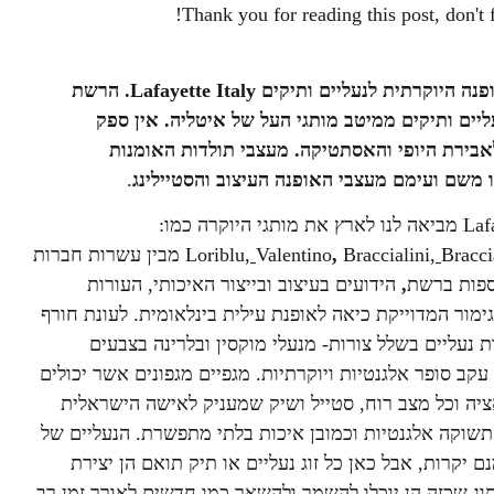
Thank you for reading this post, don't f
לאפייט – רשת האופנה היוקרתית לנעליים ותיקים Lafayette Italy. הרשת
יים ותיקים ממיטב מותגי העל של איטליה. אין ספק
בירת היופי והאסתטיקה. מעצבי תולדות האומנות
ו משם ועימם מעצבי האופנה העיצוב והסטיילינג
.
הרשת Lafayette Italy מביאה לנו לארץ את מותגי היוקרה כמו:
Bracci
,
Braccialini
,
Valentino
,
מבין עשרות חברות
ספות ברשת
,
הידועים בעיצוב ובייצור האיכותי, העורות
מור המדוייקת כיאה לאופנת עילית בינלאומית. לעונת חורף
ת נעליים בשלל צורות- מנעלי מוקסין ובלרינה בצבעים
עקב סופר אלגנטיות ויוקרתיות. מגפיים מגפונים אשר יכולים
יה וכל מצב רוח, סטייל ושיק שמעניק לאישה הישראלית
תשוקה אלגנטיות וכמובן איכות בלתי מתפשרת. הנעליים של
Lafayette  אמנם יקרות, אבל כאן כל זוג נעליים או תיק תואם הן יצירת
תוג שכזה הן יוכלו להשמר ולהשאר כמו חדשים לאורך זמן רב.