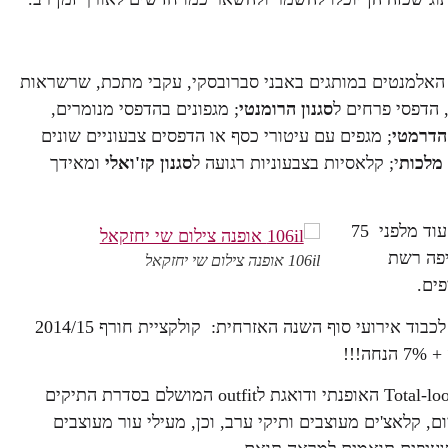
ב האלמנטים במותגים באבני סברובסקי, עקבי מתכת, שרשראות
, הדפסי פרחים ל
סגנון הרומנטי
; מגפונים בהדפסי מנומרים,
הדרמטי
; מגפים עם עיטורי כסף או הדפסים צבעוניים שונים
 מלכות
י; קלאסיות בצבעוניות רגועה ל
סגנון קז'ואלי
ומאידך
רשת לאפייט התחילה את דרכה כיבואנית נעליים בייצור איטלקי עוד מלפני 75
סיפה רשת
106il אופנה צילום שי יחזקאל
פים.
לא להחמיץ!! רשת "לאפייט" מקיימת בימים אלה SALE מיוחד לכבוד אירועי סוף השנה האזרחית: קולקציית חורף 2014/15
*רשת לאפייט מביאה את הTotal-look האופנתי ודואגת לoutfit המושלם בסדרת התיקים
ום, קלאצ'ים מעוצבים ותיקי ערב, וכן, מעילי עור מעוצבים