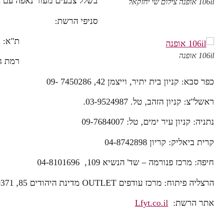
בשלל צבעים מעור נאפה עם 
106il אופנה צילום שי יחזקאל
סניפי הרשת:
ת"א: גן ה
106il אופנה
רמת גן: קנ
כפר סבא: קניון בית יתיר, וייצמן 42, 7450286 -09
ראשל"צ: קניון הזהב, טל. 03-9524987.
נתניה: קניון עיר ימים, טל: 09-7684007
קרית ביאליק: קריון 04-8742898
חיפה: מרכז פנורמה – שד' הנשיא 109, 04-8101696
הרצליה פיתוח: מרכז עודפים OUTLET מדינת היהודים 85, 9569371 – 09
אתר הרשת:
Lfyt.co.il