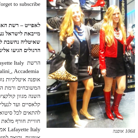
orget to subscribe!
מייבאת לישראל נעל
שאיטליה נחשבת לא
הדגולים הגיעו אלינ
alini
,
Accademia
Loriblu
אופנה איטלקיות נו
המשובחים ורמת הגי
השנה מגוון קולקציו
קלאסיים ועד לנעלי 
להתאים לכל סיטואצ
חוויית חורף מלאת 
Italy
106il אופנה
אומנות, וכיאה למי