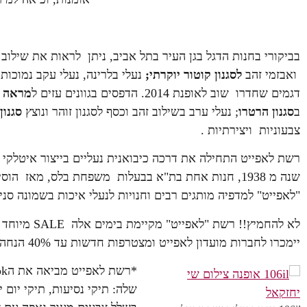
בביקורי בחנות הדגל בגן העיר בתל אביב, ניתן לראות את שילו
ואבזמי זהב
לסגנון קוטור יוקרתי;
נעלי בלרינה, נעלי עקב נמוכות
דגמים שחדרו שוב לאופנת 2014. הדפסים בגוונים עזים ל
מראה 
ב
סגנון הרטרו
; נעלי ערב בשילוב זהב וכסף לסגנון זוהר ונוצץ
סגנון
צבעוניות ויצירתיות .
שנה מ 1938, חנות אחת בת"א בבעלות משפחת בלס, מאז הו
"לאפייט" למדפיה מותגים רבים וחנויות לנעלי איכות בשמונה סני
יימכרו לחברות מועדון לאפייט ומצטרפות חדשות עד 40% הנחה + 7% הנחה!!!
שלה: תיקי נסיעות, תיקי יום י