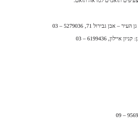
צעיפים תואמים למראה תואם.
עיר – אבן גבירול 71, 5279036 – 03
יון איילון, 6199436 – 03