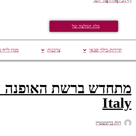
דף הבית
אודות
צור קשר
בלוג המלצה של
תיירות-בילוי ופנאי
צרכנות
מגזין לייף 
Italy
רות ברונשטיין