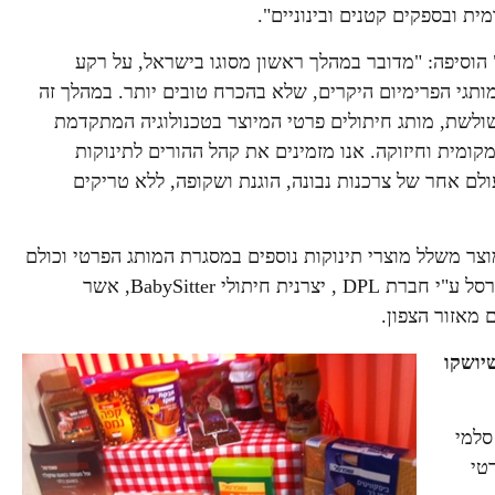
יבי" ו"בייביסיטר" הוסיפה: "מדובר במהלך ראשון מסוגו בישראל, על רקע
מותגי הפרימיום היקרים, שלא בהכרח טובים יותר. במהלך זה
שולשת, מותג חיתולים פרטי המיוצר בטכנולוגיה המתקדמת
מית וחיזוקה. אנו מזמינים את קהל ההורים לתינוקות
ולם אחר של צרכנות נבונה, הוגנת ושקופה, ללא טריקים
Bab יעמוד על 31.90 ₪. החיתולים, מוצר משלל מוצרי תינוקות נוספים במסגרת המותג הפרטי וכולם
יימכרו תחת המותג שופרסל Baby. החיתולים מיוצרים עבור שופרסל ע"י חברת DPL , יצרנית חיתולי BabySitter, אשר
יושקו
סלמי
טי