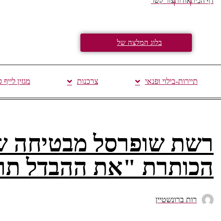
דף הבית
אודות
צור קשר
בלוג המלצה של
תיירות-בילוי ופנאי
צרכנות
מגזין לייף 
רשת שופרסל מבטיחה שי
הכותרת "את ההבדל תרג
רות ברונשטיין