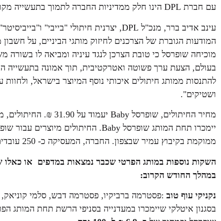
עם חברת DPL הינו חלק ממדיניות החברה לתמוך בתעשייה מקומית ובספקים קטנים ובינוניים".
עינב אדיב ברר, מנכ"ל DPL, יצרנית חיתולי "בי
המודעות הגוברת של הצרכנים לחיזוק מותגי הביניים, על חשבון 
מוכיחה שופרסל כי טובת הצרכן לנגד עיניה ומביאה לו בשורה מ
בעולם, הצעת ערך פשוטה ואטרקטיבית, תוך אמונה בתעשייה המקו
להתנסות ממותג חיתולים איכותי נוסף המיוצר בישראל, ולחוות ע
ושטיקים".
מחיר החיתולים, שופרסל y
ממוקמת בקיבוץ עמיר שבצפון. החברה, המעסיקה כ- 250 עובדים מאזור הצפון.
השקות נוספות במותג הפרטי שכבר נמצאות במדפים או כאלו ש
במהלך החודש הקרוב:
נקניקי עוף טוב
:פסטרמה ברביקיו, פסטרמה דבש, סלמי קוניאק, 
בסגנון איטלקי שיימכרו במעדנייה בסניפי הרשת תחת המותג הפר