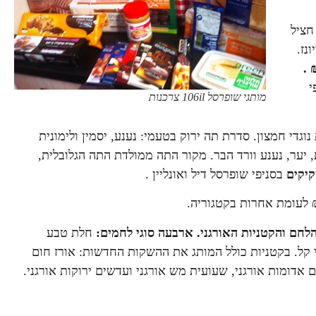
חציל
נז.
₪ בסניפי
מותגי שופרסל 106il צרכנות
די חמצון. סדרת תה ירוק בטעמי: נענע, יסמין ולימונית
ת, יער, נענע וורד הבר. מקור התה ממולדת התה הגלובלית,
בסניפי שופרסל דיל ואונליין .
חלת טבע
ני קל. בקטניות כולל המותג את ההשקות החדשות: אורז חום
ם אדומות אורגני, שעועית מש אורגני ועדשים ירוקות אורגני.