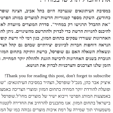
במסיבת העיתונאים שנערכה היום בתל אביב, הציגה שופרס
כחודש).
השקת
מספר קטגוריות חדשות למוצרים במותג הפרטי ו
"את ההבדל תרגישו רק במחיר". סדרת המוצרים מיועדת לאותם
להיכנס לחנויות הרשת כדי לבדוק ולהתרשם מהשינויים. ניתן לה
האחרונות שעוררו עסקים בתחום המזון, כגון רמי לוי ורשת קו
ונשאלת השאלה האם גם שופרסל, כרשת וותיקה בתחום המזון,
הגוברת בשנים האחרונות לרכישה הוגנת ולהוזלת יוקר המחייה.
הזמן שלנו הצרכנים והצרכניות לבדוק את הנושא.
Thank you for reading this post, don't forget to subscribe!
איציק אבר כהן, מנכ"ל שופרסל, הצהיר במסיבת העיתונאים: "ש
ופועלת להורדת יוקר המחיה בתחום המזון ומוצרי הצריכה באמצ
באמצעות המותג הפרטי וייבוא ישיר של מוצרים מחו"ל.שופרסל 
בישראל בתחום המזון. אנו מתכננים להרחיב את החדירה לקטגוריו
משמעותי תוך שמירה על רמת איכות מוצרים גבוהה כמו של המוצ