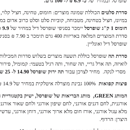
שופרסל ובמחיר של
כ- 6.9 ₪ ל- 100 גרם.
סדרת סלטים
הכוללת שמונה מוצרים: חומוס, טחינה, חציל קלוי, 
במיונז, חציל בטחינה, מטבוחה, קוביות סלט וסלט כרוב אדום במיו
חומוס 1 ק"ג שופרסל
יימכר בסניפי שופרסל דיל במחיר של
9.9 ₪ .
סדרת המוצרים המלאה באריזות 400 גרם תימכר ב 7.90 
שופרסל דיל ואונליין.
סדרת תה
שופרסל כוללת תשעה מוצרים בשלוש סדרות המכילות נוג
לואיזה, תה ארל גריי, תה שחור, ותה רגיל בטעמי: קמומיל, פירו
מסרי לנקה. מחיר לצרכן עבור
תה ירוק שופרסל 14.90 ל- 25 שקיקים
פיצות קפואות
100% גבינת מוצרלה איטלקית במחיר של 14.9 ₪ לעומת אחרות בקטגוריה.
המותג GREEN, מותג הבריאות של שופרסל, ישיק בקטגוריית הלחם והקטניות האורגני. ארבעה סוגי לחמים:
אורגנית, לחם דגנים אורגני, לחם שיפון אורגני ולחם שאור אורג
מלא עגול אורגני, אורז חום מלא ארוך אורגני, דוחן אורגני, עדשי
היצרן: הרדוף.