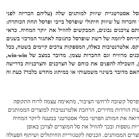
ל אסטרטגיית שיווק למותגים שלה (עליהם הכריזה לפני
הכרזה על שיווק חיתולי
שופרסל בייבי
ופרסל
תחת הכותרת:
 צרכנים נבונים, המבקשים להוזיל את יוקר המחיה. כדאי
תייחס ליוזמה של רשת שופרסל כתגובה לאתגור המרכזי בשנים
פיקס. אלטרנטיבות כאלה, המספקות צרכים קיימים בשטח, ככל
הנראה דוחפות חברות לכיוונים יצירתיים שבהם גם קהל הצרכנים מרוויח וגם החברות עצמן. מדובר במצב של win-win,
 השכילה להפנים את כוחם של הצרכנים והצרכניות בדרישה
 האם מדובר בשינוי משמעותי או במיתוג מחדש בלבד? כעת זה
ופרסל קשובה לרחשי הציבור, מתאימה עצמה לרוח התקופה
עות הורדות מחירים, הרחבת אלטרנטיבות למוצרים הממותגים
רואה את המותג הפרטי ככלי אסטרטגי במענה ליוקר המחיה
ת נוספות ובכך להוזיל את סל המוצרים לצרכן באופן
רים הממותגים. הכניסה לקטגוריית החיתולים ושיתוף הפעולה