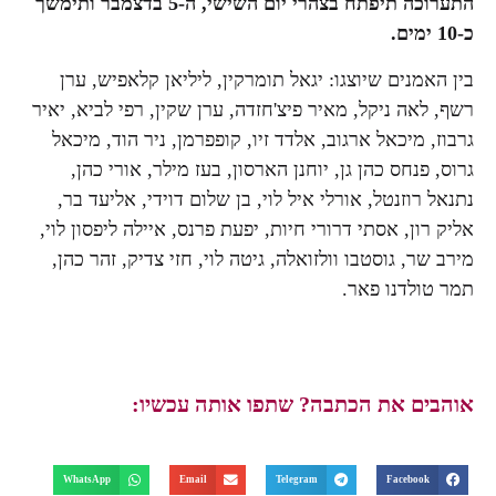
התערוכה תיפתח בצהרי יום השישי, ה-
5
בדצמבר ותימשך
כ-
10
ימים.
בין האמנים שיוצגו: יגאל תומרקין, ליליאן קלאפיש, ערן
רשף, לאה ניקל, מאיר פיצ'חזדה, ערן שקין, רפי לביא, יאיר
גרבוז, מיכאל ארגוב, אלדד זיו, קופפרמן, ניר הוד, מיכאל
גרוס, פנחס כהן גן, יוחנן הארסון, בעז מילר, אורי כהן,
נתנאל רוזנטל, אורלי איל לוי, בן שלום דוידי, אליעד בר,
אליק רון, אסתי דרורי חיות, יפעת פרנס, איילה ליפסון לוי,
מירב שר, גוסטבו וולזואלה, גיטה לוי, חזי צדיק, זהר כהן,
תמר טולדנו פאר.
אוהבים את הכתבה? שתפו אותה עכשיו:
WhatsApp
Email
Telegram
Facebook