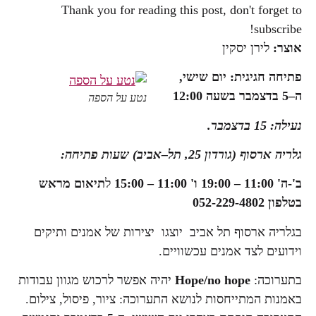
Thank you for reading this post, don't forget to
subscribe!
אוצר:
לירן יסקין
פתיחה
חגיגית
:
יום
שישי
,
ה
–
5
בדצמבר
בשעה
12:00
נטע על הספה
נעילה
:
15
בדצמבר.
גלריה
ארסוף
(
גורדון
25
,
תל
–
אביב
)
שעות
פתיחה
:
ב
'-
ה
'
11:00
–
19:00
ו
'
11:00
–
15:00
ל
תיאום
מראש
בטלפון
052-229-4802
בגלריה ארסוף תל אביב יוצגו יצירות של אמנים ותיקים
וידועים לצד אמנים עכשוויים.
בתערוכה:
Hope/no hope
יהיה אפשר לרכוש מגוון עבודות
באמנות המתייחסות לנושא התערוכה: ציור, פיסול, צילום.