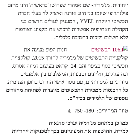
ייחודית. מג'מריה- שם אמהרי שפרושו 'בראשית' הינו מייזם
פילנתרופי שיזמו בני הזוג אורנה ואיציק לוי בעלי חברת
תכשיטי היוקרה YVEL , המעניק לעולים חדשים בני
הקהילה האתיופית אפשרות לרכוש את מקצוע הצורפות
ללא תשלום ולזכות בתמיכה כלכלית.
חנות הפופ מציגה את
קולקציית התכשיטים של מג'מריה לחורף 2015, קולקציית
תכשיטי כסף בציפוי זהב 24 קראט בעיצוב דמוזה אסרס,
ובה עגילים, תליונים וטבעות, המשלבים בין אלמנטים
מודרניים למסורתיים, עם מסר אישי החרוט בדופן הפנימית.
כל ההכנסות ממכירת התכשיטים מיועדות לפתיחת מחזורים
נוספים של תלמידים בביה"ס.
טווח המחירים: 180- 750 ₪
כמו כן במתחם מג'רמיה יערכו סדנאות
למידה, החושפות את המעוניינים בכך לטכניקות ייחודיות