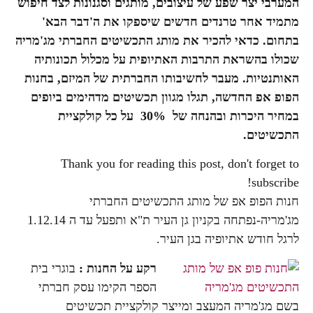
המערבי יצר שפע של עיצובים, מותגים וסגנונות לצד חיפוש
מתמיד אחר טרנדים חדשים שיספקו את ה'דבר הבא'
בתחום. כדאי להכיר את מותג התכשיטים החברתי מג'מריה
שכולו בהשראת התרבות האתיופית על מכלול תכונותיה
האותנטיות. מעבר לחשיבותו החברתית של המיזם, בחנות
הפופ אפ החדשה, תגלו מגוון תכשיטים מדהימים ביופים
במחיר היכרות ובהנחה של 30% על כל קולקציית
התכשיטים.
Thank you for reading this post, don't forget to
subscribe!
חנות הפופ אפ של מותג התכשיטים החברתי
מג'מריה-נפתחה בקניון גן העיר ת"א ותפעל עד ה 1.12.14
לרגל חודש אתיופיה בגן העיר.
רקע על החנות :
בוגרי בית
הספר הקימו עסק חברתי
בשם מג'מריה המעצב ומייצר קולקציית תכשיטים