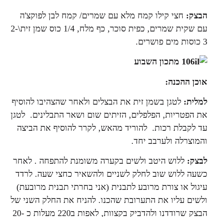
הבצק:
חצי קילו קמח מלא עם שמרים/ קמח לבן לפוקצ'ה
עם שקית שמרים, כפית סוכר, כף מלח, 1/4 כוס שמן זית\2-
3 כוסות מים פושרים.
אוכן ההכנה:
למלית:
לטגן בשמן זית את הבצלים ולאחר שהצהיבו להוסיף
את הפטריות, הפלפלים, הזיתים שום ושאר התבלינים. לטגן
עד לקבלת רכות. להוריד מהאש, לקרר להוסיף את הביצה
והמוצרלה ולערבב יחד.
לבצק:
ללוש היטב ולשים בקערה משומנת להתפחה . לאחר
כשעה ללוש שוב לחלק לשניים ולהשאיר כחצי שעה. לרדד
עיגול או צורת מרובע לתבנית (אני בחרתי תבנית מרובעת)
ולשים עליו את התערובת שהכנו. להניח את החלק השני של
הבצק שרודדנו ולהדביק בקצוות, לאפות ב220 מעלות כ 20-