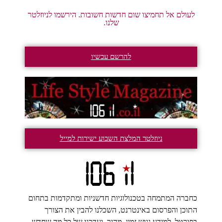
לעולם אל תחמיצו שום חדשות חשובות. הירשמו לניוזלטר
שלנו.
להרשם עכשיו
ניוזלטר המלצת השבוע ישירות למייל
כחברה המתמחה בטכנולוגיות חדשניות ומתקדמות בתחום
התוכן והפרסום באינטרנט, השכלנו להבין את הצורך
בפורטל, למידע נגיש זמין, מהיר, ועדכני של כל מה שחדש