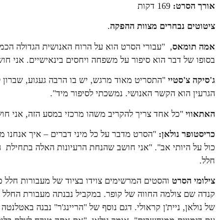
אורך הסרט:
169 דקות
ציטוטים נבחרים מצוות ההפקה
.
אמה תומאס
, "עבורי הסרט הוא על הרוח האנושית הגדולה הכמ
בסופו של דבר הוא סיפור על משפחה ויחסים בינאישיים. אני חו
ג'סיקה צ'סטיי
"התסריט מאוד מרגש, יש בו הרבה געגוע, שברון לב
הגרעין הוא הקשר האנושי. נמשכתי לסיפור מיד".
האתאווי
"כל אחד צריך להקריב משהו מרכזי במסע הזה, אני ח
כריסטופר
נולאן:
"הסרט מדבר על כל מיני דברים – איך אנחנו מג
כול על היותי אב". "אני חושב שהנחת הרעיונות האלה בתחילת 
חלל.
צילומי הסרט
והסטים המרשימים צוידו בציוד של מעבורות חלל כ
קנדה שם צולמה החווה של קופר. במקביל נבנתה מעבורת החלל בא
של נולאן, ניית'ן קראולי. דגם נוסף של "הריינג'ר" נבנה באטלנ