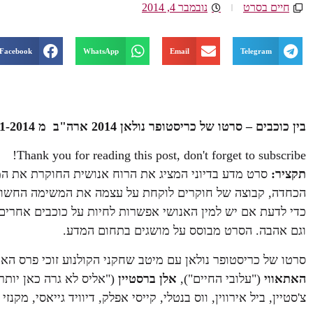
חיים בסרט
נובמבר 4, 2014
Facebook
WhatsApp
Email
Telegram
בין כוכבים – סרטו של כריסטופר נולאן 2014 ארה"ב
מ 6-11-2014 בבתי הקולנוע ברחבי הארץ.
Thank you for reading this post, don't forget to subscribe!
תקציר:
סרט מדע בדיוני המציג את הרוח אנושית החוקרת את ה
הכחדה, קבוצה של חוקרים לוקחת על עצמה את המשימה החשובה 
כדי לדעת אם יש למין האנושי אפשרות לחיות על כוכבים אחרים.
וגם אהבה. הסרט מבוסס על מושגים בתחום המדע.
סרטו של כריסטופר נולאן עם מיטב שחקני הקולנוע זוכי פרס הא
האתאווי
("עלובי החיים"),
אלן ברסטיין
("אליס לא גרה כאן יותר
צ'סטיין, ביל אירווין, ווס בנטלי, קייסי אפלק, דיוויד גייאסי, מקנזי 