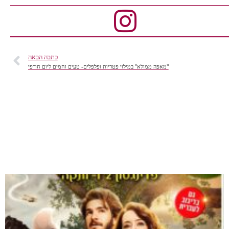
כתבה הבאה
"מאפה ממולא" במילוי פטריות ופלפלים- טעים וחמים ליום חורפי