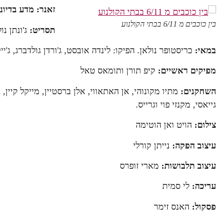
זאנר: מדע בדיונ
בין כוכבים מ 6/11 בבתי הקולנוע
תסריט:
ג'ונתן נו
במאי:
כריסטופר נולאן. הפיקו: לינדה אובסט, ג'ורדן גולדברג, ג'יי
מפיקים ראשיים:
קיפ תורן ותומאס טאל
השחקנים:
מתיו מקונוהי, אן האתאווי, אלן ברסטיין, מייקל קיין,
ג
גייאסי, מקנזי פוי וגרייס.
צילום:
הויט ואן הוטימה
עיצוב הפקה:
נייתן קורלי
עיצוב תלבושות:
מארי זופרס
עריכה:
לי סמית
פסקול:
האנס זימר