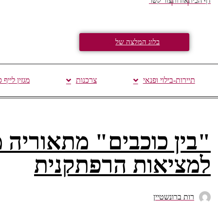
דף הבית
אודות
צור קשר
בלוג המלצה של
תיירות-בילוי ופנאי
צרכנות
מגזין לייף 
"בין כוכבים" מתאוריה מ
למציאות הרפתקנית
רות ברונשטיין