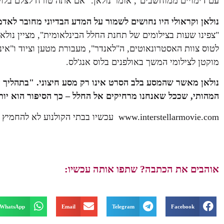
עם דימויים ממוחשבים", אומר נולאן. "אם אתה טורח לצלם בלוק
נולאן וקראולי היו נחושים לשמור על המדע הבדיוני מחובר לאדמ
"צפינו שעות בצילומים של תחנת החלל הבינלאומית", מציין נולא
לטוס צוות האסטרונאוטים, ה"לאנדר", מעבורת מטען וציוד ו"אי
מוקטן לצילומי המשך באולפנים בלוס אנג'לס.
נולאן מאשר שהמסע בלב הסרט אינו רק מסע חיצוני. "בתהליך ה
המהותי, שככל שאנחנו מרחיקים אל החלל – כך הסיפור הוא יות
www.interstellarmovie.com עכשיו בבתי הקולנוע לא להחמיץ
אוהבים את הכתבה? שתפו אותה עכשיו:
WhatsApp
Email
Telegram
Facebook