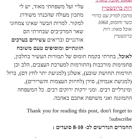
עליי ועל משפחתי מאוד, יש לי
מתכון מעולה שהכנתי משודרג
מתכון למרק עם כדורי
בשר וחומוס, 106il
למקור. למרות הבשר שאינו צמחוני
אוכל מאת: רות
שאר המרכיבים שבחרתי הם
ברונשטיין
אורגניים ובריאים
עשירים בערכים
תזונתיים ומוסיפים טעם משובח
לאוכל
, בחרתי בקמח חומוס של תמורות העשיר בחלבון,
פחמימות מורכבות (התורמות למערכת העצבים, הלב וכן
תורמות תחושת שובע), אשלגן (למניעת יתר לחץ דם), ברזל
(למניעת אנמיה), סידן (לחיזוק העצמות והשרירים),
ומינרליים רבים. ומני ירקות ירוקים רבים. כל המשפחה
התמוגגה ואני משתפת אתכם באהבה.
Thank you for reading this post, don't forget to
subscribe!
החמרים הנדרשים לכ- 8-10 סועדים :