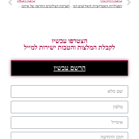
כתבה הקודמת
כתבה הבאה
הפעילויות האטרקציות והאירועים המומלצים של 106il לחג הסוכות 2014
תערוכת הצילומים החדשה של איתמר גרינברג- על סביבה, מחאה, ונופים אורבניים
הצטרפו עכשיו
לקבלת המלצות והטבות ישירות למייל
הרשם עכשיו