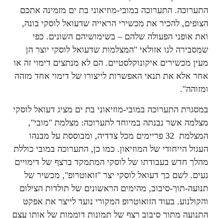
התערוכה. התערוכה במובי-מוזיאוני בת ים מזמינה אתכם
הצופים, להכיר את מכשירי הראייה שדעואל לוסקי בונה,
ואת אופני הפעולה שלהם – בשימושיהם השונים. כפי
שמסבירה לנו אזולאי "המצלמות שדעואל לוסקי יוצר הן
מעין מכשירים איקונוקלסטיים. הם לא מנתצים דימוי זה או
אחר אלא את תנאי האפשרות לייצורו של דימוי אחד מזהה
ומזוהה".
במסגרת התערוכה במובי-מוזיאוני בת ים מציג דעואל לוסקי
מצלמה אשר נבנתה במיוחד לתערוכה: מצלמת "מובי",
המצלמת 32 פריימים מכל צדדיה, ומבוססת על מבנהו
העגול הייחודי של המוזיאון. כמו כן, התערוכה במובי כוללת
מהלך חדש בעבודתו של לוסקי המתמקד ברצף של דימויים
נעים. לשם כך דעואל לוסקי יצר "זואוטרופ", מכשיר של
תנועה-תוך-סיבוב, מהימים הראשונים של תולדות הצילום
והקולנוע. בעוד הזואוטרופ המקורי נועד לייצר את אפקט
התנועה מתוך סיבוב רצף של תמונות דוממות של אותו עצם