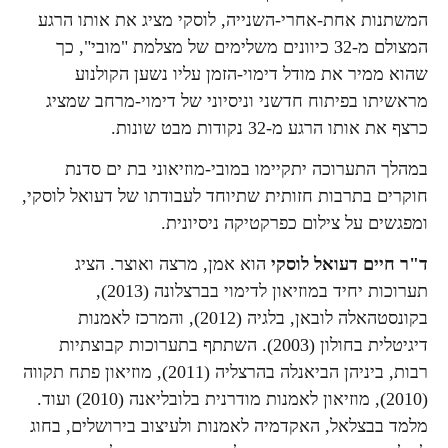
המשתנות אחת-אחרי-השנייה, לוסקי מציג את אותו הרגע
המצולם מ-32 כיוונים משלימים של מצלמת "מובי", כך
שהוא ממיר את מודל דימוי-הזמן עליו נשען הקולנוע
מראשיתו בפיתוח חדשני וניסיוני של דימוי-מרחב שמציג
כרצף את אותו הרגע מ-32 נקודות מבט שונות.
במהלך התערוכה יתקיימו במובי-מוזיאוני בת ים סדנת
חוקרים בתרבות חזותית שתיוחד לעבודתו של דעואל לוסקי,
ומפגשים על צילום כפרקטיקה ניסיונית.
ד"ר חיים דעואל לוסקי
הוא אמן, מרצה ואוצר. הציג
תערוכות יחיד במוזיאון לדימוי בברצלונה (2013),
בקונסטהאלה לובאן, בלגיה (2012), והמרכז לאמנות
דיגיטלית בחולון (2003). השתתף בתערוכות קבוצתיות
רבות, ביניהן הביאנלה בהרצליה (2011), מוזיאון פתח תקווה
(2010), מוזיאון לאמנות מודרנית בלובליאנה (2010) ועוד.
מלמד בבצלאל, האקדמיה לאמנות ולעיצוב בירושלים, בחוג