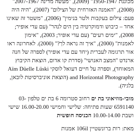
מכוננת 1950-1947" (2009), "מעשה מדינה 2007-1967"
(2008), "האמנה האזרחית של הצילום" (2007), "היה היה
פעם: צילום בעקבות ולטר בנימין" (2006), "משטר זה שאינו
אחד – כיבוש ודמוקרטיה בין הים לנהר" (עם עדי אופיר;
2008), "ימים רעים" (עם עדי אופיר; 2003), "אימון
לאמנות" (2000), "איך זה נראה לך?" (2000). לאחרונה ראו
אור תרגומה לעברית (יחד עם עדי אופיר) לספרה של חנה
ארנדט "המצב האנושי" (סדרת קו אדום, הוצאת הקיבוץ
המאוחד), וספרה על חיים דעואל לוסקי Aïm Düelle Lüski
and Horizontal Photography (הוצאת אוניברסיטת לובאן,
בלגיה).
מובי-מוזיאוני בת ים
רחוב סטרומה 6 בת ים טלפון 03-
6591140 שעות פתיחה: שלישי וחמישי 16.00-20.00 שישי
ושבת 10.00-14.00
הכניסה חופשית
מאת: רות ברונשטיין 106il אמנות