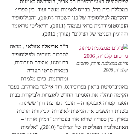
לפילוסופיה באוניברסיטת תל אביב, המדרשה לאמנות
במכללת בית ברל, בבי"ס לאמנות מנשר ועוד. בין ספריו:
"הקדמה לפילוסופיה של פני השטח" (2007), "הפילוסופיה
ה[פוסט]מודרנית בראי עצמה" (2011), "ריאליטי טראומה
וההיגיון הפנימי של הצילום" (עורך; 2012).
ד"ר אריאלה אזולאי
, מרצה
לתרבות חזותית ולפילוסופיה
בת זמננו, אוצרת תערוכות,
צילום ממצלמת פיתה, מחסום
קלנדיה, 2006
במאית סרטי תעודה
ומתרגמת. כיום מלמדת
באוניברסיטת בראון בפרובידנס, רוד איילנד בארה"ב. בעבר
הקימה וניהלה את הסמינר החדש לאוצרות ולביקורת בבית
הספר קמרה אובסקורה – תוכנית פורצת דרך ששינתה
בשנות התשעים את הגישות לאוצרות ולביקורת תרבות
בארץ. בין ספריה שראו אור בעברית: "דמיון אזרחי –
האונטולוגיה הפוליטית של הצילום" (2010), "אלימות