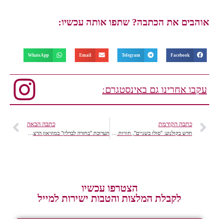
אוהבים את הכתבה? שתפו אותה עכשיו:
WhatsApp
Email
Telegram
Facebook
עקבו אחרינו גם באינסטגרם:
כתבה הקודמת
כתבה הבאה
חדש בקולנוע: "סולו בשניים", חוויות ממירוץ מקיף העולם – Vendée Globe .
תערוכת "בחזרה לברלין" במוזיאון הרצליה לאמנות עכשווית
הצטרפו עכשיו
לקבלת המלצות והטבות ישירות למייל