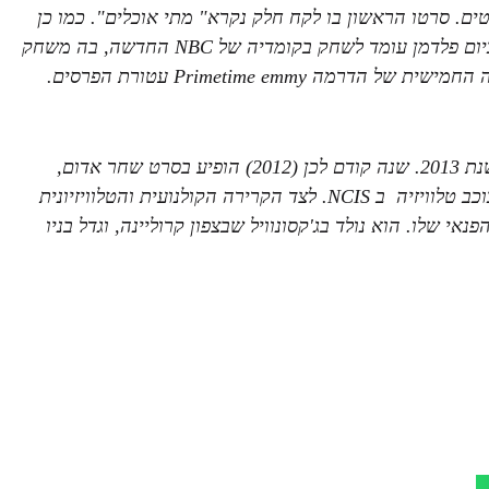
ן ה34, נולד במאי 1980 והספיק להשתתף כבר בכ- 5 סרטים. סרטו הראשון בו לקח חלק נקרא" מתי אוכלים". כמו כן
כיום פלדמן עומד לשחק בקומדיה של
NBC
החדשה, בה משחק
Primetime emmy
עטורת הפרסים.
אדווין שיחק בסרט המוצלח "הטיהור", וכן גם בסרט ההמשך בשנת 2013. שנה קודם לכן (2012) הופיע בסרט שחר אדום,
וכב טלוויזיה ב
NCIS
. לצד הקרירה הקולנועית והטלוויזיונית
י שלו. הוא נולד בג'קסונוויל שבצפון קרוליינה, וגדל בניו