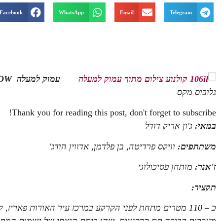
Facebook
WhatsApp
Email
Telegram
ע
מוק למעלה
LOW
גלובוס מקס
Thank you for reading this post, don't forget to subscribe!
במאי:
ג'ון אריק דודל
משתתפים:
וויקס פרדיטה, בן פלדמן, אדווין הודג'
ז'אנר:
מותחן פסיכולוגי
תקציר:
כ – 110 מטרים מתחת לפני הקרקע במרכז עיר האורות פאריז
מערכות קבורה תת קרקעיות, שהן ביתם הנצחי של נשמות המתי