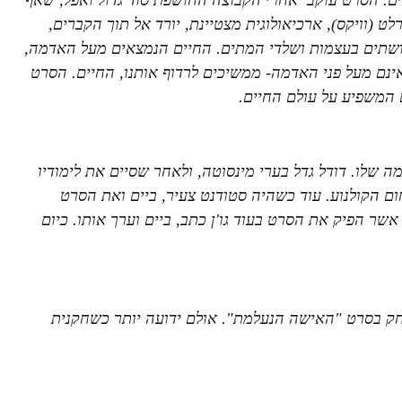
 (וויקס), ארכיאולוגית מצטיינת, יורד אל תוך הקברים,
ושתים בעצמות ושלדי המתים. החיים הנמצאים מעל האדמה,
ינם מעל פני האדמה- ממשיכים לרדוף אותנו, החיים. הסרט
 המשפיע על עולם החיים.
 שלו. דודל גדל בערי מינסוטה, ולאחר שסיים את לימודיו
ום הקולנוע. עוד כשהיה סטודנט צעיר, ביים ואת הסרט
שר הפיק את הסרט בעוד גו'ן כתב, ביים וערך אותו. כיום
ק בסרט "האישה הנעלמת". אולם ידועה יותר כשחקנית