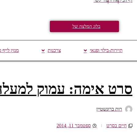
דף הבית
אודות
צור קשר
בלוג המלצה של
תיירות-בילוי ופנאי
צרכנות
מגזין לייף 
סרט אימה: עמוק למעלה
רות ברונשטיין
חיים בסרט
ספטמבר 11, 2014