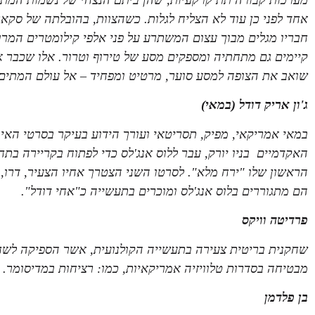
אחד לפני כן עוד לא הצליח לגלות.
כשהצוות, בהובלתה של סקארלט
חבריו מגלים מבוך עצום המשתרע על פני אלפי קילומטרים המר
קיימים גם מתחתיה ומספקים מסע של טירוף וטרור. אלו שכבר א
שואב את הצופה למסע סוער, מרטיט ומפחיד – אל עולם המתים
ג'ון אריק דודל (במאי)
במאי אמריקאי, מפיק, תסריטאי ועורך הידוע בעיקר בסרטי האימה
האקדמיים בניו יורק, עבר ללוס אנג'לס כדי לפתוח בקריירה בתח
הראשון שלו "ירח מלא". לסרטו השני הצטרך אחיו הצעיר, דרו, א
הם מתגוררים בלוס אנג'לס ומוכרים בתעשייה כ"אחי דודל".
פרדיטה וויקס
שחקנית בריטית צעירה בתעשייה הקולנועית, אשר הספיקה לשח
מבטיחה בסדרות טלוויזיה אמריקאיות, כמו: רציחות במדיסומר.
בן פלדמן