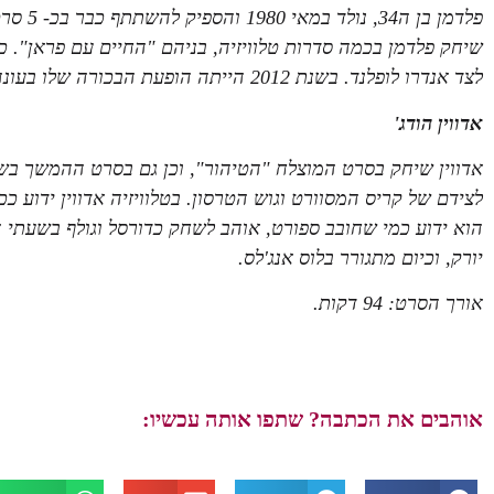
פלדמן ב
שיחק פלדמן בכמה סדרות טלוויזיה, בניהם "החיים עם פראן". 
לצד אנדרו לופלנד. בשנת 2012 הייתה הופעת הבכורה שלו בעונה החמישית של הדרמה
אדווין הודג'
לצידם של קריס המסוורט וגוש הטרסון. בטלוויזיה אדווין ידוע ככ
הוא ידוע כמי שחובב ספורט, אוהב לשחק כדורסל וגולף בשעתי הפנא
יורק, וכיום מתגורר בלוס אנג'לס.
אורך הסרט: 94 דקות.
אוהבים את הכתבה? שתפו אותה עכשיו: