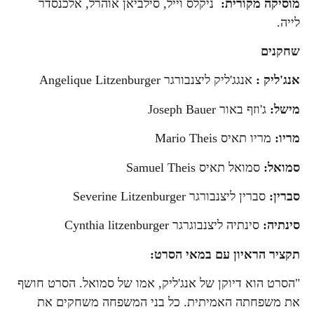
מוסיקה מקורית:
ניקלס וייל, סילביאן אוהרל, אלכנסדר
לייה.
שחקנים
אנג'ליק :
אנגג'ליק ליצנבורגר Angelique Litzenburger
מישל:
ג'וזף באור Joseph Bauer
מריו:
מריו תאיס Mario Theis
סמואל:
סמואל תאיס Samuel Theis
סברין:
סברין ליצנבורגר Severine Litzenburger
סינתיה:
סינתיה ליצנבוגרגר Cynthia litzenburger
תקציר הראיון עם במאי הסרט:
"הסרט הוא דיוקן של אנג'ליק, אמו של סמואל. הסרט חושף
את משפחתה האמיתית. כל בני המשפחה משחקים את