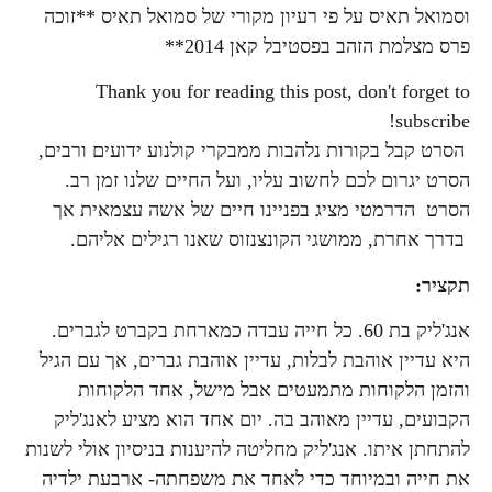
וסמואל תאיס על פי רעיון מקורי של סמואל תאיס **זוכה
פרס מצלמת הזהב בפסטיבל קאן 2014**
Thank you for reading this post, don't forget to
subscribe!
הסרט קבל בקורות נלהבות ממבקרי קולנוע ידועים ורבים,
הסרט יגרום לכם לחשוב עליו, ועל החיים שלנו זמן רב.
הסרט הדרמטי מציג בפניינו חיים של אשה עצמאית אך
בדרך אחרת, ממושגי הקונצנזוס שאנו רגילים אליהם.
תקציר:
אנג'ליק בת 60. כל חייה עבדה כמארחת בקברט לגברים.
היא עדיין אוהבת לבלות, עדיין אוהבת גברים, אך עם הגיל
והזמן הלקוחות מתמעטים אבל מישל, אחד הלקוחות
הקבועים, עדיין מאוהב בה. יום אחד הוא מציע לאנג'ליק
להתחתן איתו. אנג'ליק מחליטה להיענות בניסיון אולי לשנות
את חייה ובמיוחד כדי לאחד את משפחתה- ארבעת ילדיה