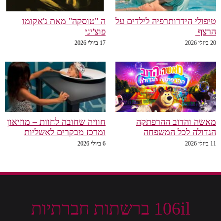
טיפולי הידרותרפיה לילדים על
ה "טוסקה" מאת ג'אקומו
הרצף
פוצ'יני
20 ביולי 2026
17 ביולי 2026
מאשה והדוב ההרפתקה
חוויה שחובה לחוות – מוזיאון
הגדולה לכל המשפחה
ומרכז מבקרים לאשליות
11 ביולי 2026
6 ביולי 2026
106il ברשתות חברתיות