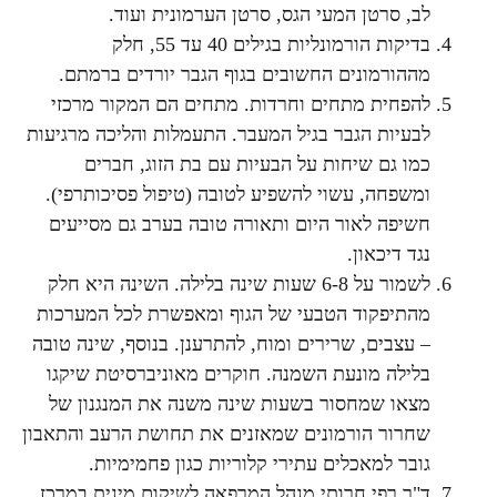
לב, סרטן המעי הגס, סרטן הערמונית ועוד.
בדיקות הורמונליות בגילים 40 עד 55, חלק
מההורמונים החשובים בגוף הגבר יורדים ברמתם.
להפחית מתחים וחרדות. מתחים הם המקור מרכזי
לבעיות הגבר בגיל המעבר. התעמלות והליכה מרגיעות
כמו גם שיחות על הבעיות עם בת הזוג, חברים
ומשפחה, עשוי להשפיע לטובה (טיפול פסיכותרפי).
חשיפה לאור היום ותאורה טובה בערב גם מסייעים
נגד דיכאון.
לשמור על 6-8 שעות שינה בלילה. השינה היא חלק
מהתיפקוד הטבעי של הגוף ומאפשרת לכל המערכות
– עצבים, שרירים ומוח, להתרענן. בנוסף, שינה טובה
בלילה מונעת השמנה. חוקרים מאוניברסיטת שיקגו
מצאו שמחסור בשעות שינה משנה את המנגנון של
שחרור הורמונים שמאזנים את תחושת הרעב והתאבון
גובר למאכלים עתירי קלוריות כגון פחמימיות.
ד"ר רפי חרותי מנהל המרפאה לשיקום מינית במרכז