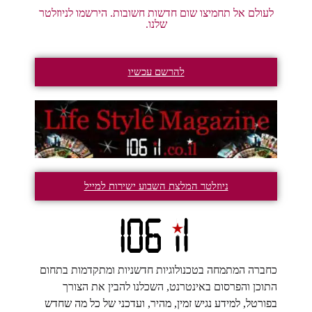
לעולם אל תחמיצו שום חדשות חשובות. הירשמו לניוזלטר
שלנו.
להרשם עכשיו
ניוזלטר המלצת השבוע ישירות למייל
כחברה המתמחה בטכנולוגיות חדשניות ומתקדמות בתחום
התוכן והפרסום באינטרנט, השכלנו להבין את הצורך
בפורטל, למידע נגיש זמין, מהיר, ועדכני של כל מה שחדש