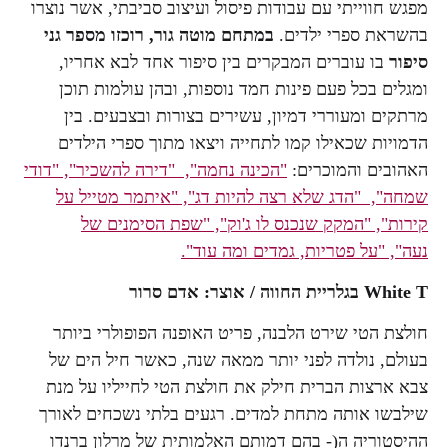
מפגש חווייתי עם עבודות פיסול ועיצוב סביבתי, אשר נוצרו
בהשראת ספרי ילדים.
במתחם מוטה גור, רוכזו מספר גני
סיפור
בו עוברים המבקרים בין סיפור אחד לבא אחריו,
ומגלים בכל פעם פינות חמד נוספות, ובהן עולמות תוכן
מרתקים ומעוררי דמיון, עשירים בצורות ובצבעים. בין
הדמויות שכאילו קמו לתחייה ויצאו מתוך ספרי הילדים
האהובים והמוכרים:
"הכינה נחמה",
"דירה להשכיר",
"דודי
שמחה",
"הדג שלא רצה להיות דג",
"איתמר מטייל על
קירות",
"המקק שנכנס לו ג'וק",
"שפת הסימנים של
נעה",
"על פטריות, גמדים ומה עוד".
White T
בגלריית החווה / אוצר: אדם סרור
חולצת הטי שירט הלבנה, פריט האופנה הפופולרי ביותר
בעולם, נולדה לפני יותר ממאה שנה, כאשר חיל הים של
צבא ארצות הברית חילק את חולצת הטי לחייליו על מנת
שילבשו אותה מתחת למדים. רגעים בלתי נשכחים לאורך
ההיסטוריה ה(- בהם דמותם האלמותית של מרלון ברנדו