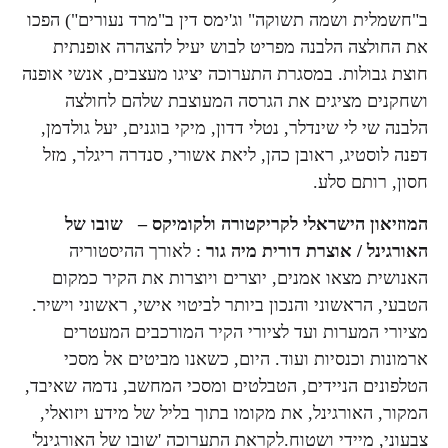
ב"חשמלית ושמה תשוקה" וג'ימס דין ב"מרד נעורים") הפכו
את החולצה הלבנה מפריט לבוש יעיל להצהרה אופנתית
חוצת גבולות. במסגרת התערוכה יציגו מעצבים, אנשי אופנה
ושחקנים מציגים את הגרסה המעוצבת שלהם לחולצה
הלבנה שי לי שינדלר, נטלי דדון, מיקי בוגנים, יעל גולדמן,
דפנה לוסטיג, ראובן כהן, ליאת אשורי, סנדרה ריגלר, מזל
חסון, רותם סלע.
המוזיאון הישראלי לקריקטורה ולקומיקס
– שובו של
האורגינל / אוצרת דורית מיה גור
: לאורך ההיסטוריה
האנושית מצאו אמנים, יוצרים ויוצרות את הקיר כמקום
הטבעי, הראשוני והנכון ביותר לביטוי אישי, ראשוני וישיר.
מציורי המערות ועד לציורי הקיר המורכבים המעטרים
ארמונות וכנסיות ועוד. היום, כשאנו מביטים אל מסכי
הטלפונים הניידים, הטבלטים ומסכי המחשב, נדמה שאיבד,
המקור, האורגינל, את מקומו בתוך בליל של מידע ויזואלי,
צבעוני, מיידי ושטוח.לקראת התערוכה 'שובו של האורגינל'