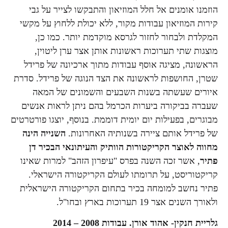
הוזמנו אומנים אל חלל המוזיאון והתבקשו לצייר על גבי
קירות המוזיאון עבודות מקור, ללא יכולת ללחוץ על מקשי
המקלדת ולבחור לחזור לגרסא מוקדמת יותר. כמו כן,
מוצגות שתי תערוכות ראשונות אותן אצר ערן ליטוין,
הראשונה, מציגה אוסף עבודות מתוך ארכיונה של פרידל
שטרן, החושפות לראשונה את הצד הנוגה של פרידל. סדרת
איורים שעשתה בשנות השבעים והשמונים של המאה
שעברה בביקורה ביערות הכרמל בהם ניתן לראות אנשים
מבוגרים, בפעילות יום יומית דוממת. בנוסף, יוצגו פורטרטים
של פרידל אותם ציירה בשנותיה האחרונות.
השנייה הינה
מחווה לאוצר הקריקטורות הוותיק והעיתונאי הבכיר דן
פתיר
, אשר זכה השנה בפרס "עיפרון הזהב" למרות שאינו
קריקטוריסט, על תרומתו לעולם הקריקטורה הישראלי.
פתיר נחשב למומחה בכיר בתחום הקריקטורה הישראלית
ולאורך השנים אצר 19 תערוכות בארץ ובחו"ל.
גלריית חנקין- אהוד אורן. עבודות 2008 – 2014