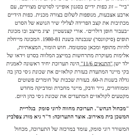
"ביי" – זוג כפות ידיים בסגנון אופייני לסרטים מצוירים, עם
ארבע אצבעות, מנופפות לשלום בצורה מכנית. כפות הידיים
מכתיבות את קצב הפרידה לצלילי שיר הנושא של הסרט
״בעבור חופן דולרים״. אורי קצנשטיין יציג מייצב ובו מכונת
תופים (סיקוונסר) שנבנתה בשנת 1980-81. המכונה מייחלת
להיות מתופף ומכאן טמטומה. חוש הומור, המצאתיות,
אלימות מעוקרת מתרחשות במייצב המלווה בסרט וידאו של
ילד ישן.
"התנאים 11/6"
הינה תערוכת יחיד ראשונה לאמנית
בקי מיינר המתעדת בעזרת קולאז׳ים את שכונת ג׳סי כהן בה
גדלה בשנות ה-60. בעזרת שכבות של חומרים פשוטים
וממוחזרים, נייר ודבק, מיינר מחברת ומדביקה מחדש
מקטעים לקולאז׳ים המתעדים את שכונת ג׳סי כהן היום.
"מכחול הנחש". תערוכת מחווה לרוני סומק בגלריית
המשכן בית מאירוב. אוצר התערוכה: ד"ר גיא מורג צפלביץ
המשורר רוני סומק, עומד במרכזה של התערוכה, מכחול