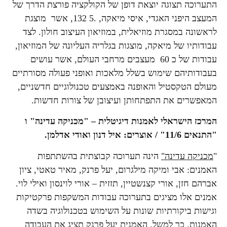
התערוכה תצוגה יוצאת דופן של הקולקציה פורצת הדרך של
המעצב היפני האגדי, איסי מיאקה, .5 132, אשר מוצגת
לראשונה במסגרת מוזיאלית, במוזיאון העיצוב חולון. לצד
עבודותיו של מיאקה, מוצגות בגלריה העליונה של המוזיאון,
עבודות של כ 60 מעצבים מרחבי העולם, אשר עושים
בעבודותיהם שימוש בשלל מלאכות ואופני פעולה מסורתיים
מעולם הטקסטיל והאופנה באמצעים טכנולוגיים חדשניים,
המאפשרים את התפתחותן ועיצובן של צורות חדשות.
המרכז הישראלי לאמנות דיגיטלית – "מכניקה עדינה" ו
"התנאים 11/6" / אוצרים: איל דנון ואודי אדלמן.
"
מכניקה עדינה"
הינה תערוכה קבוצתית בהשתתפות
האמנים: אבי ומיקה מילגרום, יעל פרנק, מאיר טאטי, ציון
אברהם חזן, אורי קצנשטיין, תזזית – אורי לוינסון ואילי לוי.
אמנים אלו מציגים בתערוכה עבודות המשקפות פרקטיקות
וגישות ביקורתיות שונות על השימוש בטכנולוגיה בשדה
האמנות. כך למשל, האמנית יעל פרנק תציג את העבודה