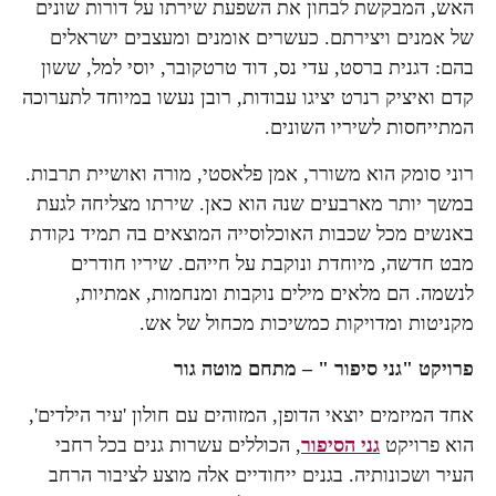
האש, המבקשת לבחון את השפעת שירתו על דורות שונים
של אמנים ויצירתם. כעשרים אומנים ומעצבים ישראלים
בהם: דגנית ברסט, עדי נס, דוד טרטקובר, יוסי למל, ששון
קדם ואיציק רנרט יציגו עבודות, רובן נעשו במיוחד לתערוכה
המתייחסות לשיריו השונים.
רוני סומק הוא משורר, אמן פלאסטי, מורה ואושיית תרבות.
במשך יותר מארבעים שנה הוא כאן. שירתו מצליחה לגעת
באנשים מכל שכבות האוכלוסייה המוצאים בה תמיד נקודת
מבט חדשה, מיוחדת ונוקבת על חייהם. שיריו חודרים
לנשמה. הם מלאים מילים נוקבות ומנחמות, אמתיות,
מקניטות ומדויקות כמשיכות מכחול של אש.
פרויקט "גני סיפור " – מתחם מוטה גור
אחד המיזמים יוצאי הדופן, המזוהים עם חולון 'עיר הילדים',
הוא פרויקט
גני הסיפור
, הכוללים עשרות גנים בכל רחבי
העיר ושכונותיה. בגנים ייחודיים אלה מוצע לציבור הרחב