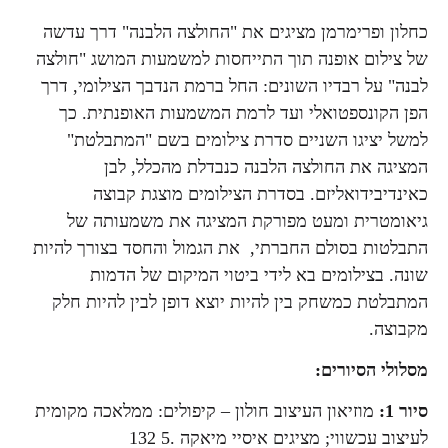
כחלון ופרימרמן מציגים את "החולצה הלבנה" דרך עדשה
של צילום אופנה תוך התייחסות למשמעות המושג "חולצה
לבנה" על רבדיו השונים: החל ברמת הנדבך הצילומי, דרך
הפן הקונספטואלי ועד לרמת המשמעות האופנתית. כך
למשל יציגו השניים סדרת צילומים בשם "המתבלטת"
המציגה את החולצה הלבנה כנבדלת מהכלל, לבן
כאינדיבידואליזם. בסדרת הצילומים מוצגת קבוצה
גיאומטרית ומעט מפורקת המציגה את משמעותה של
התבלטות בסולם החברתי, את הגמול והחסד בצורך להיות
שונה. בצילומים בא לידי ביטוי המיקום של הדמות
המתבלטת כמשחק בין להיות יוצא דופן לבין להיות חלק
מקבוצה.
מסלולי הסיורים:
סיור 1:
מוזיאון העיצוב חולון – קיפולים: ממלאכה מקומית
לעיצוב עכשווי; מציגים איסיי מיאקה .5 132