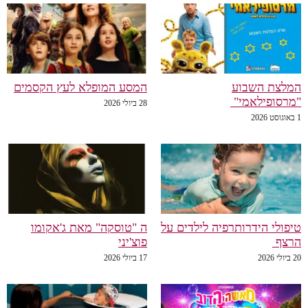
המלצת השבוע
המסע המופלא לעץ הקסמים
"מרסופילאמי"
28 ביולי 2026
1 באוגוסט 2026
טיפולי הידרותרפיה לילדים על
ה "טוסקה" מאת ג'אקומו
הרצף
פוצ'יני
20 ביולי 2026
17 ביולי 2026