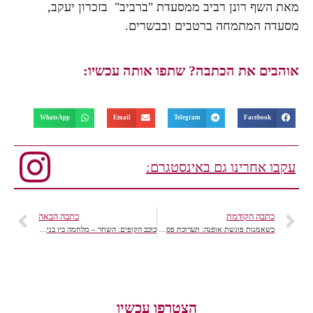
מאת השף רונן רביב ממסעדת "ברביב" בזכרון יעקב,
מסעדה המתמחה ברטבים ובבשרים.
אוהבים את הכתבה? שתפו אותה עכשיו:
WhatsApp
Email
Telegram
Facebook
עקבו אחרינו גם באינסטגרם:
כתבה הקודמת
כתבה הבאה
כשאמנות פוגשת אופנה: תערוכת פסלי ברונזה בקניון BIG FASHION נצרת
כוכב הקופים: השחר – מלחמה בין בני האדם לקופים
הצטרפו עכשיו