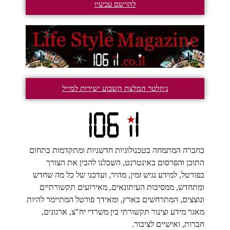
להרשם עכשיו
ניוזלטר המלצת השבוע ישירות למייל
כחברה המתמחה בטכנולוגיות חדשניות ומתקדמות בתחום
התוכן והפרסום באינטרנט, השכלנו להבין את הצורך
בפורטל, למידע נגיש זמין, מהיר, ועדכני של כל מה שחדש
ומתחדש, ממסיבות העיתונאים, מאירועים תקשורתיים
ונוצצים, המתרחשים בארץ, ומאידך פורטל המתיימר להיות
מאגר מידע וצינור תקשורתי בין משרדי יח"צ, ארגונים,
חברות, ואישיים לציבור.