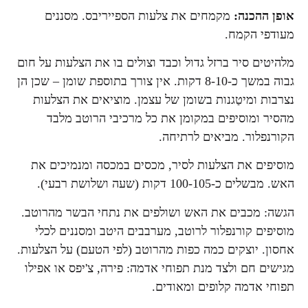
אופן ההכנה
:
מקמחים את צלעות הספייריבס. מסננים
מעודפי הקמח.
מלהיטים סיר ברזל גדול וכבד וצולים בו את הצלעות על חום
גבוה במשך כ-8-10 דקות. אין צורך בתוספת שומן – שכן הן
נצרבות ומיטַגנות בשומן של עצמן. מוציאים את הצלעות
מהסיר ומוסיפים במקומן את כל מרכיבי הרוטב מלבד
הקורנפלור. מביאים לרתיחה.
מוסיפים את הצלעות לסיר, מכסים במכסה ומנמיכים את
האש. מבשלים כ-100-105 דקות (שעה ושלושת רבעי).
הגשה: מכבים את האש ושולפים את נתחי הבשר מהרוטב.
מוסיפים קורנפלור לרוטב, מערבבים היטב ומסננים לכלי
אחסון. יוצקים כמה כפות מהרוטב (לפי הטעם) על הצלעות.
מגישים חם ולצד מנת תפוחי אדמה: פירה, צ'יפס או אפילו
תפוחי אדמה קלופים ומאודים.