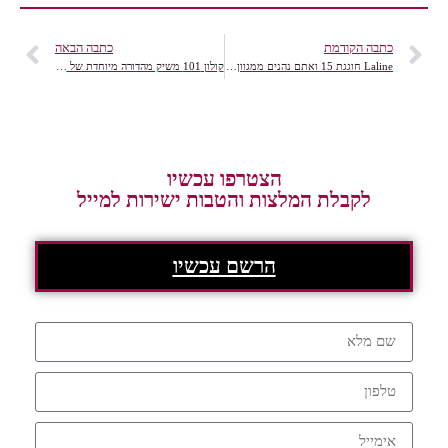
כתבה הקודמת
כתבה הבאה
Laline חוגגת 15 ואתם נהנים ממגוון פריטים ב-15 ₪ בלבד!!
קולון 101 משיק מהדורה מיוחדת של אבקת כביסה בניחוח פריחה רעננה
הצטרפו עכשיו
לקבלת המלצות והטבות ישירות למייל
הרשם עכשיו