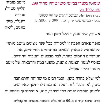
מיטב מומחי
הלייף סטייל:
סנדרה
Her love story הבושם החדש של יוזי יממוטו
בלעדי בביוטי סיטי טוקיו מחיר 299 שח ל100 מל
רינגלר, מיקי
בוגנים, ליאת
אשורי, שלי גפני, דניאל חסון ועוד
סופר פארם הפכה זו למסורת בכל שנה מציגים מיטב מותגי
הקוסמטיקה בארץ ובעולם במתחמים חווייתיים, את
הטרנדים החמים ביותר, לצד מבצעים והטבות ייחודיים.
בנוסף למגוון תצוגות אופנה, מופעי במה והרצאות של מיטב
מומחי הלייף סטייל.
למי שלא בקרה ביפן, וכמו רבים מי שהיתה והתאהבה
ביפן, לא תוכלו לוותר על ההזדמנות להיחשף לאירועים
ולמגוון מותגים יפנים כמו שיסדו, קנזו, איסימיאקי ולהופעות
כרטיסים: קונים ב-99 ₪ ומעלה בסופר-פארם ומקבלים