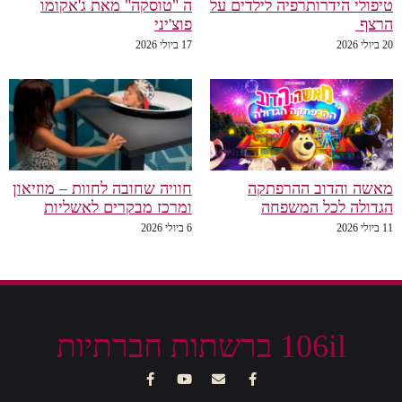
טיפולי הידרותרפיה לילדים על
ה "טוסקה" מאת ג'אקומו
הרצף
פוצ'יני
20 ביולי 2026
17 ביולי 2026
מאשה והדוב ההרפתקה
חוויה שחובה לחוות – מוזיאון
הגדולה לכל המשפחה
ומרכז מבקרים לאשליות
11 ביולי 2026
6 ביולי 2026
106il ברשתות חברתיות