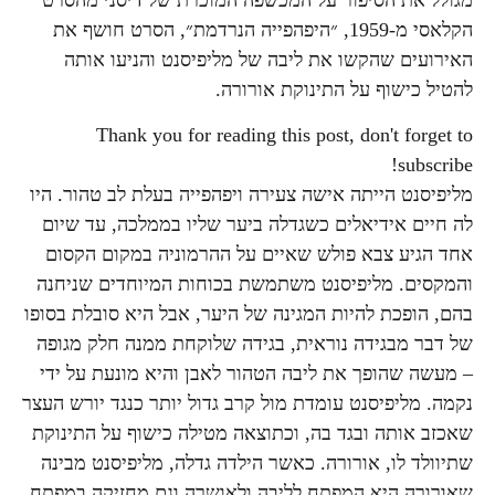
מגולל את הסיפור על המכשפה המוכרת של דיסני מהסרט
הקלאסי מ-1959, ״היפהפייה הנרדמת״, הסרט חושף את
האירועים שהקשו את ליבה של מליפיסנט והניעו אותה
להטיל כישוף על התינוקת אורורה.
Thank you for reading this post, don't forget to
subscribe!
מליפיסנט הייתה אישה צעירה ויפהפייה בעלת לב טהור. היו
לה חיים אידיאלים כשגדלה ביער שליו בממלכה, עד שיום
אחד הגיע צבא פולש שאיים על ההרמוניה במקום הקסום
והמקסים. מליפיסנט משתמשת בכוחות המיוחדים שניחנה
בהם, הופכת להיות המגינה של היער, אבל היא סובלת בסופו
של דבר מבגידה נוראית, בגידה שלוקחת ממנה חלק מגופה
– מעשה שהופך את ליבה הטהור לאבן והיא מונעת על ידי
נקמה. מליפיסנט עומדת מול קרב גדול יותר כנגד יורש העצר
שאכזב אותה ובגד בה, וכתוצאה מטילה כישוף על התינוקת
שתיוולד לו, אורורה. כאשר הילדה גדלה, מליפיסנט מבינה
שאורורה היא המפתח לליבה ולאושרה וגם מחזיקה במפתח