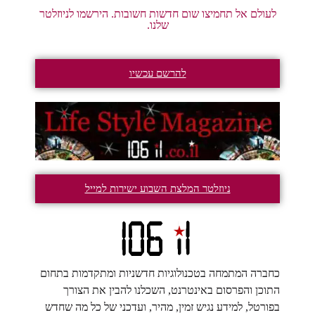
לעולם אל תחמיצו שום חדשות חשובות. הירשמו לניוזלטר
שלנו.
להרשם עכשיו
ניוזלטר המלצת השבוע ישירות למייל
כחברה המתמחה בטכנולוגיות חדשניות ומתקדמות בתחום
התוכן והפרסום באינטרנט, השכלנו להבין את הצורך
בפורטל, למידע נגיש זמין, מהיר, ועדכני של כל מה שחדש