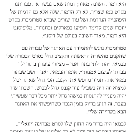
היא דמות חשובה מאוד; דמות שאם נעשה את עבודתנו
בסרט כמו שצריך, לא רק הדמות שלה אלא גם הדמות של
היפהפייה הנרדמת ושל עוד יצורים שברא סטרומברג בסרט
ייזכרו שנים קדימה ויופיעו בפארקים ובחנויות. מליפיסנט
היא דמות מאוד חשובה בעולם של דיסני״.
סטרומברג נרגש להתמודד עם האתגר של עבודה עם
שחקנים מהשורה הראשונה ותקציב גדול בסרט הבכורה שלו
כבמאי. ״התחלתי בתור אמן – מציורי עיפרון בתור ילד
עברתי לעיצוב אמנותי״, אומר הבמאי. ״אני חושב שבתור
במאי אתה תמיד מחפש את הקנבס הכי גדול שאתה יכול
למצוא וזה היה בשבילי עוד קנבס גדול לכבוש. חשבתי שזה
יהיה מעניין להתנסות במשהו גדול יותר מכל דבר שעשיתי
בעבר. זה הגיע בדיוק בזמן הנכון כשחיפשתי את האתגר
הבא בקריירה שלי״.
לבמאי היה ברור מה החזון שלו לסרט מבחינה ויזואלית.
״רציתי שבסרט הזה יהיה לא רק אלמנט של פנטזיה ואיכות