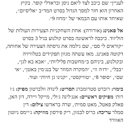
לעניין״ שם כיכב לצד ליאם ניסן ובראדלי קופר. בקיץ
האחרון הוא חזר למסך הגדול בסרט המד״ב ״אליסיום״,
שאיחד אותו עם הבמאי של ״מחוז 9״.
אל פאנינג
(אורורה): אחת השחקניות הצעירות העולות של
הוליווד. כיכבה לראשונה בסרט קולנוע בגיל 3 בסרט
״קוראים לי סם״, שם גילמה את גרסתה הצעירה של אחותה,
דקוטה פאנינג. מאז עשתה מגוון תפקידים בטלוויזיה
ובקולנוע, ביניהם ב״מחשבות פליליות״, ״אבא בא לגן״,
״בבל״, ״דז׳ה וו״, ״המקרה המוזר של בנג׳מין באטן״, ״אי
שם״, ״סופר 8״, ״טוויקסט״, ״קנינו גן חיות״ ועוד.
בימוי:
רוברט סטרומברג
תסריט:
לינדה וולברטון
מפיק:
ג׳ו
רות׳
מפיקים ראשיים:
אנג׳לינה ג׳ולי, מייקל ויירה, דון האן,
פאלק פאטל, מאט סמית׳, שרה בראדשו
צילום:
דין
סמלר
עריכה:
כריס לבנזון, ריק פירסון
מוזיקה:
ג׳יימס ניוטון
האוורד