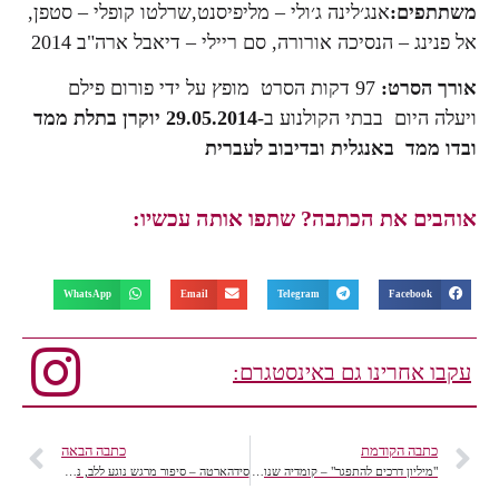
משתתפים:
אנג׳לינה ג׳ולי – מליפיסנט,שרלטו קופלי – סטפן,
אל פנינג – הנסיכה אורורה, סם ריילי – דיאבל ארה"ב 2014
אורך הסרט:
97 דקות הסרט מופץ על ידי פורום פילם
ויעלה היום בבתי הקולנוע ב-
29.05.2014
יוקרן בתלת ממד
ובדו ממד באנגלית ובדיבוב לעברית
אוהבים את הכתבה? שתפו אותה עכשיו:
WhatsApp
Email
Telegram
Facebook
עקבו אחרינו גם באינסטגרם:
כתבה הקודמת
כתבה הבאה
"מיליון דרכים להתפגר" – קומדיה שנונה לא להחמיץ!
סידהארטה – סיפור מרגש נוגע ללב, נקודת המפגש בין תרבויות.