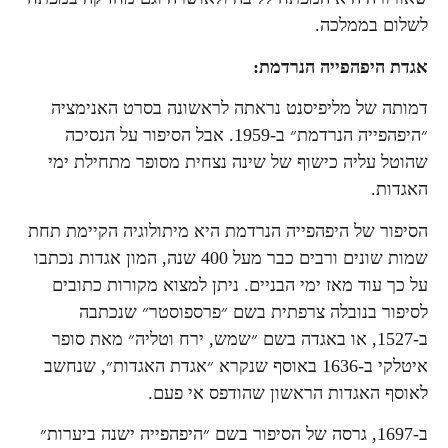
לשלום בממלכה.
אגדת היפהפייה הנרדמת:
דמותה של מליפיסנט נראתה לראשונה בסרט האנימציה
״היפהפייה הנרדמת״ ב-1959. אבל הסיפור על הנסיכה
שהוטל עליה כישוף של שינה נצחית מסופר מתחילת ימי
האגדות.
הסיפור של היפהפייה הנרדמת היא מיתולוגיה הקיימת תחת
שמות שונים ורבים כבר מעל 400 שנה, המון אגדות נכתבו
על כך עוד מאז ימי הבניים. ניתן למצוא מקורות כתובים
לסיפור בנובלה צרפתית בשם ״פרספוסטר״ שנכתבה
ב-1527, או באגדה בשם ״שמש, ירח וטליה״ מאת סופר
איטלקי ב-1636 באוסף שנקרא ״אגדת האגדות״, שנחשב
לאוסף האגדות הראשון שהודפס אי פעם.
ב-1697, גרסה של הסיפור בשם ״היפהפייה ישנה ביערות״