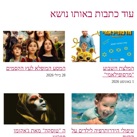
עוד כתבות באותו נושא
המלצת השבוע
המסע המופלא לעץ הקסמים
"מרסופילאמי"
28 ביולי 2026
1 באוגוסט 2026
טיפולי הידרותרפיה לילדים על
ה "טוסקה" מאת ג'אקומו
הרצף
פוצ'יני