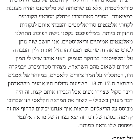
סוריאליסטית, אלא גם שדמותה של מליפיסנט תהיה מעוגנת
במציאות״, מסביר סטרומברג ״בחלק מסרטיי הקודמים
לקחתי אלמנטים סוריאליסטים והפכתי אותם לנקודות
החזקות ביותר. ב׳מליפיסנט׳ נקטנו גישה הפוכה: התחלנו
מאלמנטים אמיתיים וריאליסטיים. אני חושב שזה נותן
לסרט מראה חדש״.סטרומברג התחיל את תהליך העבודה
על ״מליפיסנט״ במחקר מעמיק. ״אני אוהב שיש לי המון
חומרים לשאוב מהם השראה״, מצהיר סטרומברג. ״במקרה
הזו, הסתכלתי על המון ציורים קלאסיים, במיוחד של אמנים
מהמאה ה-17 וה-18. השפעות גדולות היו אמנים מההאדסון
ריבר סקול שציירו נופים אבל הגביהו אותם קצת. זה היה
דבר מעניין בשבילי – ליצור את המראה הקלאסי הזו שברובו
מבוסס על הריאליזם ולראות איך אנחנו יכולים לדחוף את זה
קדימה. בסופו של דבר זה יצא בצורה של מראה אלגנטי
ויפהפה שלו נראה כמותו״.
על הצוות: