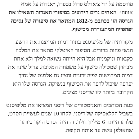
פורסמה על ידי צ׳ארלס פרול בספרו, ״אגדות על אמא
אווזה״. ה
אחים גרים הידועים בסיפורי האגדות השאילו את
הגרסה הזו בכתבם מ-1812 המתאר את סיפורה של נסיכה
יפהפייה המתעוררת מכישוף.
מקורותיה של מליפיסנט בתור דמות המייצגת את הרשע
הנשי פחות ברורים. הסיפור האיטלקי מתאר את המלכה
כקנאית ונוקמנית אבל היא הייתה נשואה למלך ולא אחת
מבחוץ שמטילה כישוף על משפחת המלוכה. פרול שינה את
דמות המרושעת לפיה זדונית והציג גם אלמנט של נסיך
יפהפה שיכול להפר את הכישוף בנשיקה. הגרסה שלו היא
הקרובה ביותר לזו שדיסני מציגים.
כעת הכותבים והאנימטורים של דיסני המציאו את מליפיסנט
בשביל הקלאסיקה של דיסני. לקחו 10 שנים לעשיית הסרט,
עלותו הייתה 6 מיליון דולר. זה היה הסרט היקר ביותר
שהאולפן עשה עד אותה תקופה.