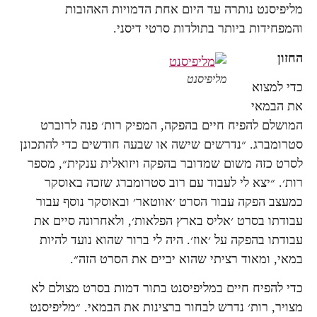
מליפיסנט נותרה עד היום אחת הדמויות האהובות
והמפחידות ביותר בתולדות סרטי דיסני.
החזון
מליפיסנט
כדי למצוא
את הבמאי
המושלם להפיח חיים בהפקה, המפיק רות׳ פנה לרוברט
סטרומברג. ״נדרשים שישה או שבעה חודשים כדי להתכונן
לסרט כזה משום שמדובר בהפקה ויזואלית ענקית״, מספר
רות׳. ״יצא לי לעבוד עם רוב סטרומברג שזכה באוסקר
כמעצב הפקה עבור הסרט ׳אווטאר׳ ובאוסקר נוסף עבור
עבודתו בסרט ׳אליס בארץ הפלאות׳, ולאחרונה סיים את
עבודתו בהפקה על ׳אוז׳. היה לי ברור שהוא נועד להיות
במאי, ומאוד רציתי שהוא יביים את הסרט הזה״.
כדי להפיח חיים במליפיסנט בתור דמות בסרט מצולם לא
מצויר, רות׳ נדרש לבחור ברצינות את הבמאי. ״מליפיסנט