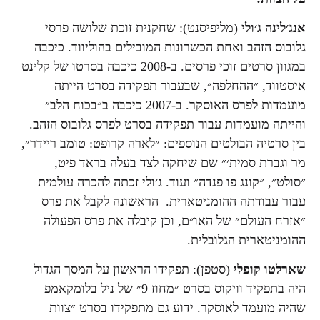
אנג׳לינה ג׳ולי
(מליפיסנט): שחקנית זוכת שלושה פרסי
גלובוס הזהב ואחת הכשרונות המובילים בהוליווד. כיכבה
במגוון סרטים זוכי פרסים. ב-2008 כיכבה בסרטו של קלינט
איסטווד, ״ההחלפה״, שבעבור תפקידה בסרט הייתה
מועמדות לפרס האוסקר. ב-2007 כיכבה ב״בכוח הלב״
והייתה מועמדות עבור תפקידה בסרט לפרס גלובוס הזהב.
בין סרטיה הבולטים הנוספים: ״לארה קרופט: טומב ריידר״,
מר וגברת סמית׳״ שם שיחקה לצד בעלה בראד פיט,
״סולט״, ״קונג פו פנדה״ ועוד. ג׳ולי זכתה להכרה עולמית
עבור עבודתה ההומניטארית. הראשונה לקבל את פרס
״אזרח העולם״ של האו״ם, וכן קיבלה את פרס הפעולה
ההומניטארית הגלובלית.
שארלטו קופלי
(סטפן): תפקידו הראשון על המסך הגדול
היה בתפקיד וויקוס בסרט ״מחוז 9״ של ניל בלומקאמפ
שהיה מועמד לאוסקר. ידוע גם מתפקידו בסרט ״צוות